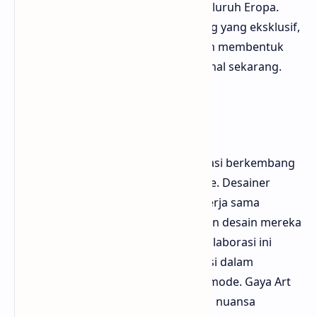
dari pusat fashion seperti Paris ke seluruh Eropa.
Bentuk awal ini menjadi visual katalog yang eksklusif,
mendefinisikan selera mode elite dan membentuk
fondasi industri fashion yang kita kenal sekarang.
Era Haute Couture
Memasuki abad ke-19, fashion ilustrasi berkembang
mengikuti kemewahan haute couture. Desainer
seperti Charles Frederick Worth bekerja sama
dengan ilustrator untuk menampilkan desain mereka
secara elegan. Bagi Bloggermuda, kolaborasi ini
menegaskan pentingnya seni ilustrasi dalam
membangun identitas visual rumah mode. Gaya Art
Nouveau dan Art Deco juga memberi nuansa