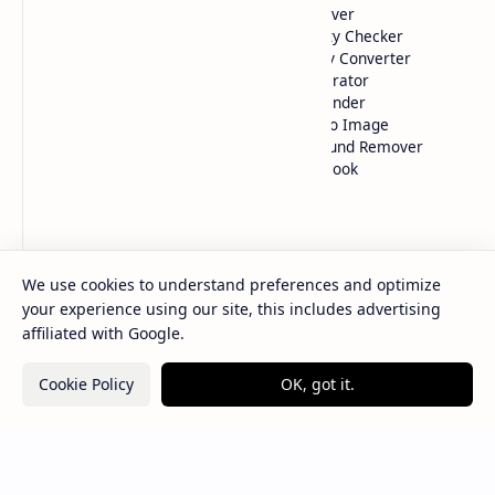
Website Performance
Math Solver
Image to HTML Color
IP Quality Checker
Github to Jsdelivr
Currency Converter
Table Generator
QR Generator
Text Editor
Image Finder
Website Preview
AI Text to Image
HTML Color Detection
Background Remover
Text to Book
Bantuan
Contact
Sitemap
We use cookies to understand preferences and optimize
Disclaimer
your experience using our site, this includes advertising
Privacy Policy
affiliated with Google.
Terms of Service
Cookie Policy
OK, got it.
2026
‧
Bloggermuda
‧ All rights reserved.
©