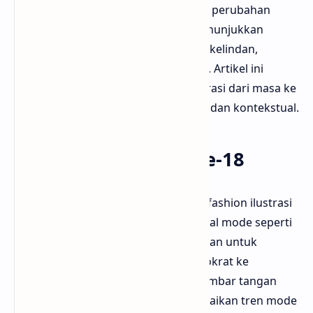
fashion ilustrasi berkembang seiring perubahan
zaman dan teknologi. Evolusinya menunjukkan
bagaimana seni dan mode saling berkelindan,
membentuk narasi unik di setiap era. Artikel ini
mengulas transformasi fashion ilustrasi dari masa ke
masa dengan sudut pandang kreatif dan kontekstual.
Awal Mula di Abad ke-18
Bloggermuda mencatat bahwa akar fashion ilustrasi
muncul pada abad ke-18 melalui jurnal mode seperti
Cabinet des Modes. Ilustrasi digunakan untuk
menyebarkan gaya berpakaian aristokrat ke
masyarakat luas. Tanpa fotografi, gambar tangan
menjadi satu-satunya cara menyampaikan tren mode