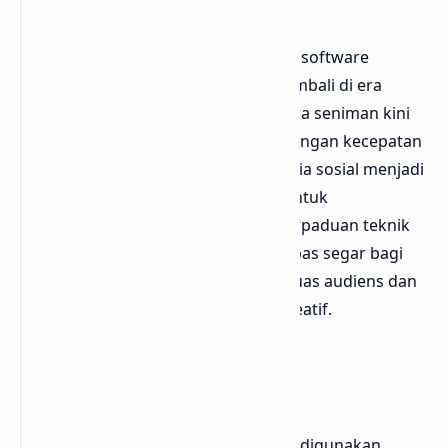
Dengan munculnya tablet grafis dan software
ilustrasi, fashion ilustrasi bangkit kembali di era
digital. Bloggermuda mencatat bahwa seniman kini
dapat menciptakan karya dinamis dengan kecepatan
dan fleksibilitas tinggi. Platform media sosial menjadi
galeri modern bagi para ilustrator untuk
menampilkan portofolio mereka. Perpaduan teknik
tradisional dan digital membawa napas segar bagi
fashion ilustrasi, sekaligus memperluas audiens dan
peluang kolaborasi lintas industri kreatif.
Kolaborasi Modern
Saat ini, ilustrasi fashion tidak hanya digunakan