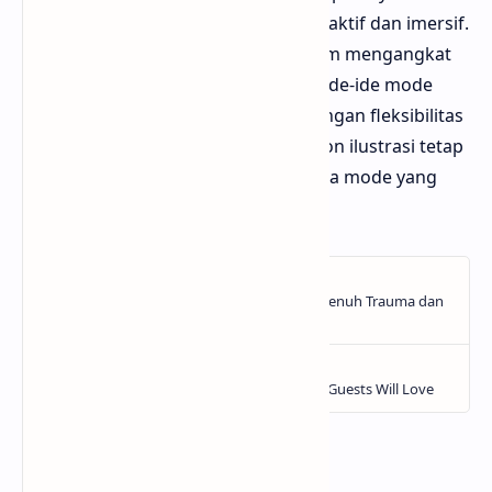
masa depan ilustrasi akan lebih interaktif dan imersif.
Seniman fashion juga berperan dalam mengangkat
isu keberlanjutan melalui visualisasi ide-ide mode
yang etis dan ramah lingkungan. Dengan fleksibilitas
dan daya imajinasi yang tinggi, fashion ilustrasi tetap
menjadi medium penting dalam dunia mode yang
terus berubah.