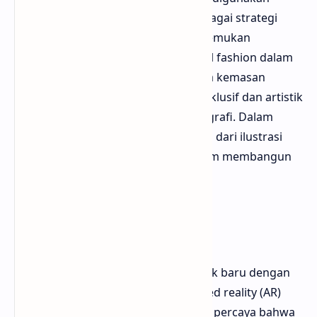
dalam proses desain, tetapi juga sebagai strategi
branding. Bloggermuda sering menemukan
kolaborasi antara ilustrator dan label fashion dalam
kampanye iklan, media sosial, hingga kemasan
produk. Ilustrasi memberi kesan eksklusif dan artistik
yang tidak bisa diduplikasi oleh fotografi. Dalam
dunia yang serba visual, nilai estetika dari ilustrasi
menjadi keunggulan kompetitif dalam membangun
identitas merek yang kuat dan unik.
Menuju Masa Depan
Fashion ilustrasi kini memasuki babak baru dengan
integrasi teknologi seperti augmented reality (AR)
dan virtual reality (VR). Bloggermuda percaya bahwa