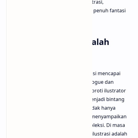
dramatis dan glamor pada karya ilustrasi,
menciptakan citra ideal fashion yang penuh fantasi
dan estetika tinggi.
Masa Keemasan Majalah
Mode
Pada awal abad ke-20, fashion ilustrasi mencapai
puncaknya melalui majalah seperti Vogue dan
Harper’s Bazaar. Bloggermuda menyoroti ilustrator
seperti René Gruau dan Erté yang menjadi bintang
dengan gaya unik mereka. Mereka tidak hanya
menggambarkan pakaian, tapi juga menyampaikan
mood, keanggunan, dan atmosfer koleksi. Di masa
sebelum fotografi fashion dominan, ilustrasi adalah