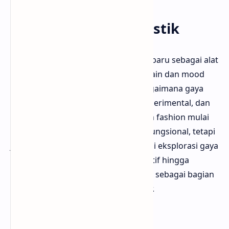
Niche Baru yang Artistik
Fashion ilustrasi menemukan peran baru sebagai alat
untuk mengembangkan konsep desain dan mood
board. Bloggermuda mengamati bagaimana gaya
ilustrasi menjadi lebih personal, eksperimental, dan
bebas dari batasan realistis. Seniman fashion mulai
menciptakan karya yang tak hanya fungsional, tetapi
juga artistik. Ini membuka ruang bagi eksplorasi gaya
yang lebih berani, dari bentuk figuratif hingga
abstrak, menjadikan ilustrasi fashion sebagai bagian
penting dari dunia seni kontemporer.
Kebangkitan Digital