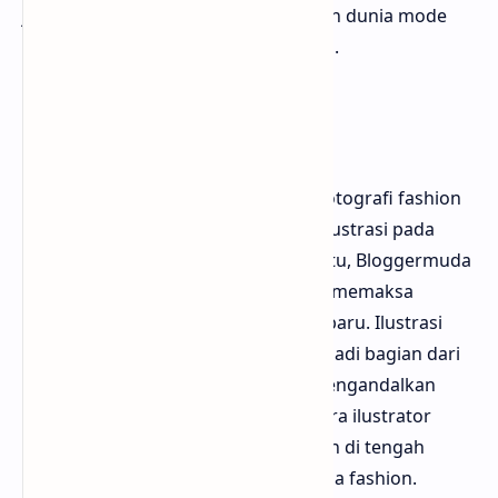
jendela imajinasi yang menghidupkan dunia mode
dalam bentuk artistik yang luar biasa.
Transisi ke Fotografi
Seiring berkembangnya teknologi, fotografi fashion
mulai mengambil alih peran utama ilustrasi pada
pertengahan abad ke-20. Meski begitu, Bloggermuda
percaya bahwa perubahan ini justru memaksa
ilustrasi mencari bentuk dan fungsi baru. Ilustrasi
tidak lagi hanya promosi, tetapi menjadi bagian dari
proses desain itu sendiri. Dengan mengandalkan
ekspresi kreatif yang lebih bebas, para ilustrator
menemukan cara untuk tetap relevan di tengah
dominasi citra fotografis dalam media fashion.