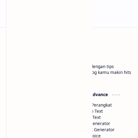
bloggermuda.com
Tutorial blogger pemula jadi lebih paham dengan tips
gampang, cerita seru, dan trik kece biar blog kamu makin hits
di situs kami Bloggermuda.com
Widget Basic
Widget Advance
Color Picker
Deteksi Perangkat
HTML Parse
Image to Text
Text to HTML
Voice to Text
Code Minifier
Artikel Generator
Link Extractor
Shortlink Generator
Hyperlink Generator
Text to Voice