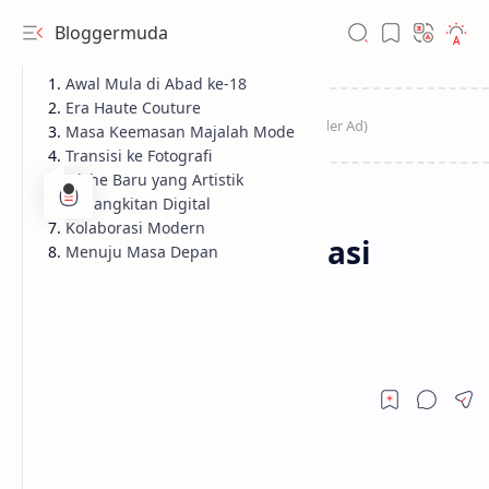
Bloggermuda
Awal Mula di Abad ke-18
Era Haute Couture
Masa Keemasan Majalah Mode
Transisi ke Fotografi
Niche Baru yang Artistik
Kebangkitan Digital
Sponsored
Home
Kolaborasi Modern
Peran Fashion Ilustrasi
Menuju Masa Depan
dalam Era Mode
Kontemporer