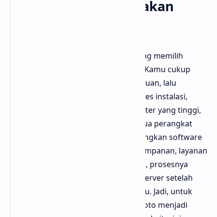
Kelebihan Menggunakan
Layanan Online
Salah satu alasan utama banyak orang memilih
FreeConvert adalah kemudahannya. Kamu cukup
mengunggah file, memilih format tujuan, lalu
mengunduh hasilnya. Tidak ada proses instalasi,
tidak memerlukan spesifikasi komputer yang tinggi,
dan dapat digunakan di hampir semua perangkat
yang terhubung ke internet. Dibandingkan software
desktop yang memakan ruang penyimpanan, layanan
online ini jauh lebih praktis. Selain itu, prosesnya
aman karena file akan dihapus dari server setelah
konversi selesai dalam waktu tertentu. Jadi, untuk
pekerjaan cepat seperti mengubah foto menjadi