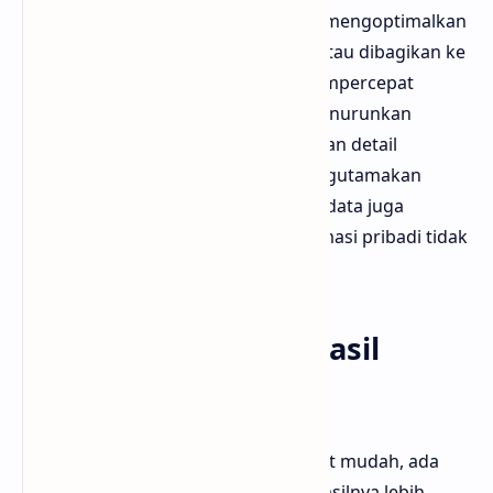
lokasi. Ini sangat bermanfaat untuk mengoptimalkan
gambar sebelum diunggah ke web atau dibagikan ke
media sosial. Misalnya, jika ingin mempercepat
loading halaman blog, kamu bisa menurunkan
kualitas menjadi 80% tanpa kehilangan detail
signifikan. Bagi pengguna yang mengutamakan
keamanan privasi, menghapus metadata juga
menjadi langkah penting agar informasi pribadi tidak
ikut terbawa di file gambar.
Tips Mendapatkan Hasil
Terbaik
Meski proses konversi di FreeConvert mudah, ada
beberapa tips yang bisa membuat hasilnya lebih