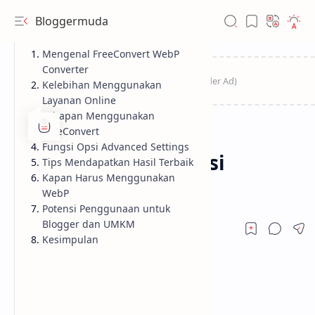
Bloggermuda
Mengenal FreeConvert WebP
Converter
Kelebihan Menggunakan
Layanan Online
Tahapan Menggunakan
FreeConvert
Info
Tools
Home
Fungsi Opsi Advanced Settings
Cara Praktis Konversi
Tips Mendapatkan Hasil Terbaik
Kapan Harus Menggunakan
Gambar ke WebP
WebP
Potensi Penggunaan untuk
Blogger dan UMKM
Kesimpulan