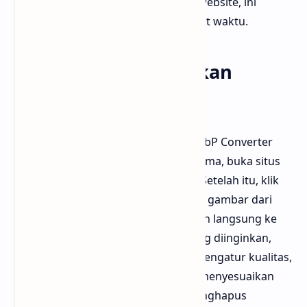
WebP untuk mempercepat loading website, ini
adalah pilihan yang efisien dan hemat waktu.
Tahapan Menggunakan
FreeConvert
Proses penggunaan FreeConvert WebP Converter
sebenarnya sangat sederhana. Pertama, buka situs
resmi
FreeConvert WebP Converter
. Setelah itu, klik
tombol “Choose Files” untuk memilih gambar dari
perangkatmu, atau tarik dan letakkan langsung ke
area unggah. Pilih format tujuan yang diinginkan,
misalnya WebP atau JPG. Jika ingin mengatur kualitas,
klik opsi “Advanced Settings” untuk menyesuaikan
resolusi, kualitas kompresi, atau menghapus