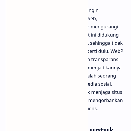
WebP cocok digunakan ketika kamu ingin
mempercepat waktu muat halaman web,
menghemat bandwidth, atau sekadar mengurangi
ukuran penyimpanan gambar. Format ini didukung
oleh hampir semua browser modern, sehingga tidak
ada masalah kompatibilitas besar seperti dulu. WebP
juga bisa menyimpan gambar dengan transparansi
seperti PNG dan animasi seperti GIF, menjadikannya
format serbaguna. Jadi, jika kamu adalah seorang
blogger, desainer web, atau pegiat media sosial,
WebP adalah pilihan yang tepat untuk menjaga situs
atau profil tetap cepat diakses tanpa mengorbankan
kualitas visual yang penting bagi audiens.
Potensi Penggunaan untuk