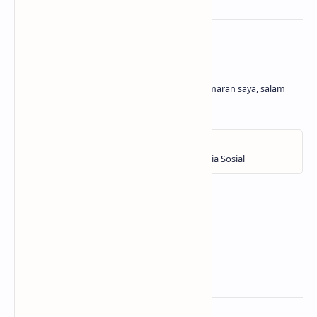
About the author
Belajar dan menghasilkan adalah kegemaran saya, salam
cuan