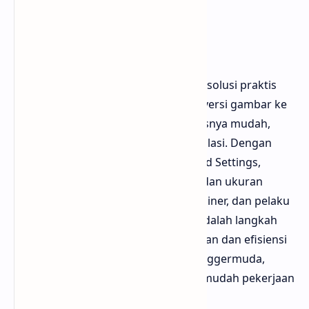
Kesimpulan
FreeConvert WebP Converter adalah solusi praktis
untuk siapa saja yang ingin mengonversi gambar ke
format WebP atau sebaliknya. Prosesnya mudah,
cepat, dan bisa dilakukan tanpa instalasi. Dengan
memanfaatkan fitur seperti Advanced Settings,
pengguna dapat mengatur kualitas dan ukuran
sesuai kebutuhan. Bagi blogger, desainer, dan pelaku
UMKM, penggunaan format WebP adalah langkah
cerdas untuk meningkatkan kecepatan dan efisiensi
situs. Sekian panduan kali ini dari bloggermuda,
semoga bermanfaat untuk mempermudah pekerjaan
kamu dalam mengelola gambar.