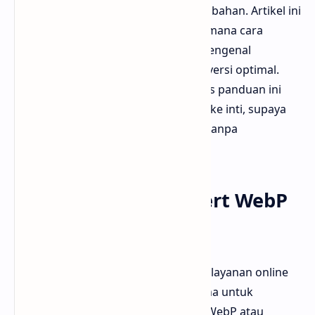
tanpa perlu mengunduh aplikasi tambahan. Artikel ini
akan menjelaskan secara rinci bagaimana cara
menggunakan situs ini, mulai dari mengenal
fungsinya hingga tips agar hasil konversi optimal.
Bloggermuda kali ini akan membahas panduan ini
dengan bahasa santai dan langsung ke inti, supaya
pembaca awam pun bisa mengikuti tanpa
kebingungan.
Mengenal FreeConvert WebP
Converter
FreeConvert WebP Converter adalah layanan online
gratis yang memungkinkan pengguna untuk
mengubah format gambar menjadi WebP atau