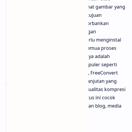
sebaliknya. WebP sendiri adalah format gambar yang
dikembangkan oleh Google dengan tujuan
menghemat ukuran file tanpa mengorbankan
kualitas visual secara signifikan. Dengan
menggunakan alat ini, kamu tidak perlu menginstal
perangkat lunak tambahan karena semua proses
dilakukan di browser. Kelebihan lainnya adalah
dukungan untuk berbagai format populer seperti
PNG, JPG, GIF, bahkan BMP. Selain itu, FreeConvert
juga menyediakan opsi pengaturan lanjutan yang
memungkinkan pengguna memilih kualitas kompresi
sesuai kebutuhan. Dengan begitu, situs ini cocok
untuk siapa saja, baik untuk kebutuhan blog, media
sosial, maupun keperluan website.