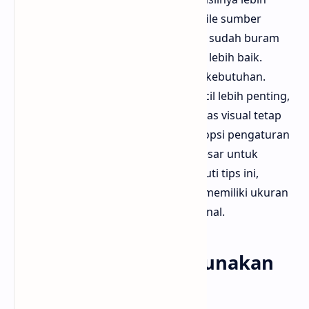
maksimal. Pertama, selalu gunakan file sumber
dengan kualitas terbaik. Jika file awal sudah buram
atau pecah, hasil konversi tidak akan lebih baik.
Kedua, atur tingkat kompresi sesuai kebutuhan.
Untuk keperluan website, ukuran kecil lebih penting,
tetapi untuk cetak atau desain, kualitas visual tetap
harus diutamakan. Ketiga, gunakan opsi pengaturan
dimensi agar gambar tidak terlalu besar untuk
penggunaan online. Dengan mengikuti tips ini,
gambar WebP yang dihasilkan akan memiliki ukuran
ringan namun tetap terlihat profesional.
Kapan Harus Menggunakan
WebP