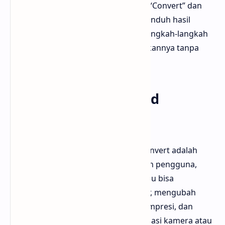
metadata. Setelah semua diatur, klik “Convert” dan
tunggu prosesnya selesai. Terakhir, unduh hasil
konversi ke perangkatmu. Dengan langkah-langkah
ini, bahkan pemula pun bisa melakukannya tanpa
masalah.
Fungsi Opsi Advanced
Settings
Opsi Advanced Settings pada FreeConvert adalah
fitur tambahan yang sering diabaikan pengguna,
padahal sangat berguna. Di sini, kamu bisa
menentukan tingkat kualitas gambar, mengubah
ukuran dimensi, memilih metode kompresi, dan
menghapus metadata seperti informasi kamera atau