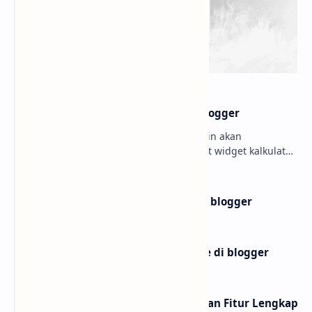
Cara Pakai Fitur Gunakan
Fungsi setelan seluler di
Draf Blogger Tanpa Ribet
Blogger dan cara
settingnya
10 Website shortlink Gratis
10 Website Penghapus
dengan Fitur Lengkap
Background Otomatis
untuk Gambar PNG