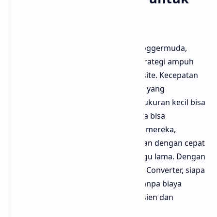
Blogger dan UMKM
Untuk para blogger seperti tim di bloggermuda,
menggunakan WebP bisa menjadi strategi ampuh
dalam meningkatkan performa website. Kecepatan
loading adalah salah satu faktor SEO yang
berpengaruh besar, dan gambar berukuran kecil bisa
membantu mencapainya. UMKM juga bisa
memanfaatkan ini untuk toko online mereka,
sehingga foto produk bisa ditampilkan dengan cepat
tanpa membuat pelanggan menunggu lama. Dengan
alat gratis seperti FreeConvert WebP Converter, siapa
pun bisa mengoptimalkan gambar tanpa biaya
tambahan, membuat usaha lebih efisien dan
profesional di mata pengunjung.