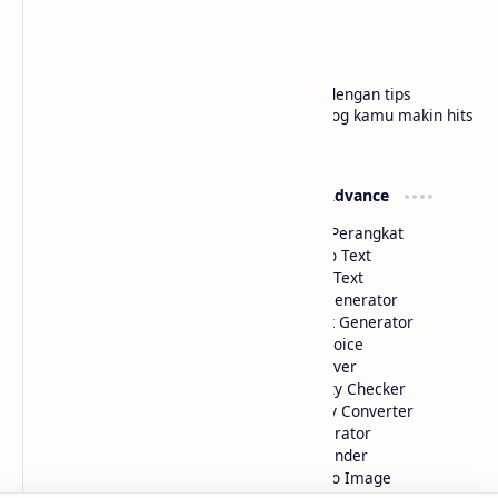
Membuat widget Kalkulator di blogger
Hello sobat Bloggermuda kali ini admin akan
menjelaskan mengenai cara membuat widget kalkulator
di blogger dengan tampilan menarik dan juga keren W…
Membuat widget teks ke buku di blogger
Membuat widget ai text to image di blogger
10 Website shortlink Gratis dengan Fitur Lengkap
Membuat Widget IP Quality Checker Blogger
Labels