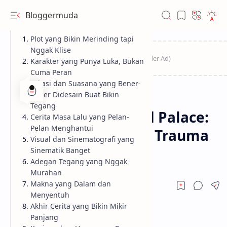
Bloggermuda
Plot yang Bikin Merinding tapi
Nggak Klise
Karakter yang Punya Luka, Bukan
Cuma Peran
Lokasi dan Suasana yang Bener-
Bener Didesain Buat Bikin
Sponsored
Home
Tegang
Review The Haunted Palace:
Cerita Masa Lalu yang Pelan-
Pelan Menghantui
Drama Horor Penuh Trauma
Visual dan Sinematografi yang
dan Misteri
Sinematik Banget
Adegan Tegang yang Nggak
Murahan
Makna yang Dalam dan
Menyentuh
Akhir Cerita yang Bikin Mikir
Panjang