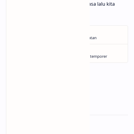
menyeramkan bukan hantu... tapi masa lalu kita
sendiri.
Related Posts