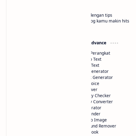
bloggermuda.com
Tutorial blogger pemula jadi lebih paham dengan tips
gampang, cerita seru, dan trik kece biar blog kamu makin hits
di situs kami Bloggermuda.com
Widget Basic
Widget Advance
Color Picker
Deteksi Perangkat
HTML Parse
Image to Text
Text to HTML
Voice to Text
Code Minifier
Artikel Generator
Link Extractor
Shortlink Generator
Hyperlink Generator
Text to Voice
Website Performance
Math Solver
Image to HTML Color
IP Quality Checker
Github to Jsdelivr
Currency Converter
Table Generator
QR Generator
Text Editor
Image Finder
Website Preview
AI Text to Image
HTML Color Detection
Background Remover
Text to Book