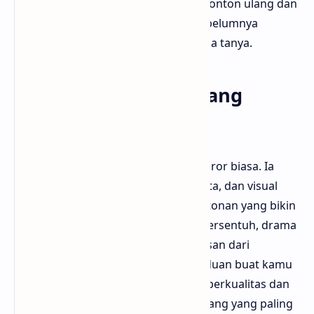
akhir drama yang bikin kita pengin nonton ulang dan
cari petunjuk-petunjuk kecil yang sebelumnya
kelewat. Puas, tapi tetap nyisain tanda tanya.
Kesimpulan: Horor yang
Punya Hati dan Otak
The Haunted Palace bukan drama horor biasa. Ia
punya cerita kuat, karakter yang nyata, dan visual
yang menawan. Kalau kamu cari tontonan yang bikin
merinding tapi juga bikin mikir dan tersentuh, drama
ini wajib banget ditonton. Sekian ulasan dari
Bloggermuda, semoga bisa jadi panduan buat kamu
yang lagi bingung cari drama Korea berkualitas dan
beda dari yang lain. Jangan lupa, kadang yang paling