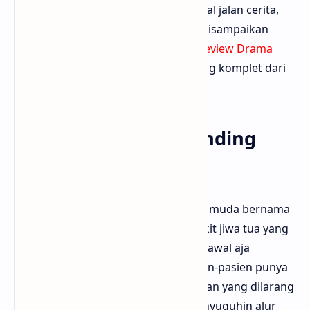
Bloggermuda bakal ngulas tuntas soal jalan cerita,
karakter, visual, sampai pesan yang disampaikan
drama ini. Buat yang cari referensi
Review Drama
Korea Terlengkap
, ini dia ulasan paling komplet dari
kami. Yuk, simak sampai habis!
Plot yang Bikin Merinding
tapi Nggak Klise
Cerita dimulai saat seorang psikiater muda bernama
Yoon Ji-seok ditugaskan di rumah sakit jiwa tua yang
dulunya bekas istana kuno. Tapi dari awal aja
suasananya udah nggak beres. Pasien-pasien punya
perilaku aneh dan ada banyak ruangan yang dilarang
dimasukin. Drama ini pinter banget nyuguhin alur