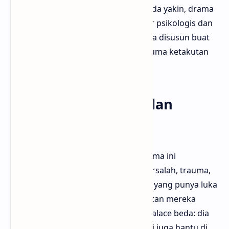
keras atau penampakan. Bloggermuda yakin, drama
ini cocok buat kamu yang suka horor psikologis dan
bukan horor ‘ngegetin’ doang. Semua disusun buat
ninggalin kesan mendalam, bukan cuma ketakutan
sesaat.
Makna yang Dalam dan
Menyentuh
Di balik semua teror dan misteri, drama ini
sebenernya ngomongin soal rasa bersalah, trauma,
dan pengampunan. Banyak karakter yang punya luka
batin dan harus menghadapi ketakutan mereka
sendiri. Ini yang bikin The Haunted Palace beda: dia
bukan cuma nyeritain hantu luar, tapi juga hantu di