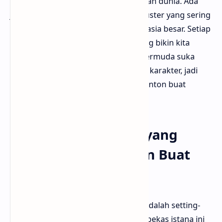
memengaruhi cara dia lihat pasien dan dunia. Ada
juga dokter senior yang misterius, suster yang sering
ngelantur tapi ternyata nyimpen rahasia besar. Setiap
tokoh di sini punya lapisan cerita yang bikin kita
ngerti kenapa mereka begitu. Bloggermuda suka
banget cara penulisnya ngembangin karakter, jadi
kita ngerasa simpati, bukan cuma nonton buat
ketegangan aja.
Lokasi dan Suasana yang
Bener-Bener Didesain Buat
Bikin Tegang
Satu hal yang nggak bisa diabaikan adalah setting-
nya. Rumah sakit jiwa yang ternyata bekas istana ini