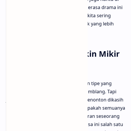
dalam diri manusia. Bloggermuda ngerasa drama ini
bisa jadi refleksi tentang bagaimana kita sering
ngubur rasa sakit sampai jadi momok yang lebih
besar daripada yang sebenernya.
Akhir Cerita yang Bikin Mikir
Panjang
Tanpa spoiler, ending drama ini bukan tipe yang
dikasih semua jawabannya secara gamblang. Tapi
justru di situlah letak kekuatannya. Penonton dikasih
ruang buat mikir dan menafsirkan. Apakah semuanya
beneran terjadi? Atau cuma hasil pikiran seseorang
yang terganggu? Bloggermuda merasa ini salah satu