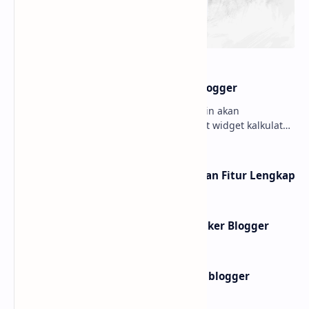
Membuat widget Kalkulator di blogger
Hello sobat Bloggermuda kali ini admin akan
menjelaskan mengenai cara membuat widget kalkulator
di blogger dengan tampilan menarik dan juga keren W…
10 Website shortlink Gratis dengan Fitur Lengkap
Membuat Widget IP Quality Checker Blogger
Membuat widget teks ke buku di blogger