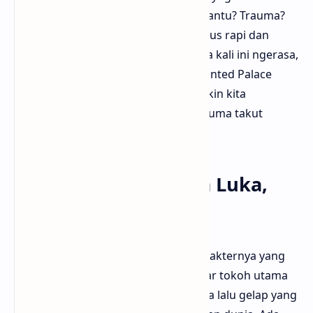
yang bikin kita terus nebak-nebak. Hantu? Trauma?
Atau ada konspirasi? Semua dibungkus rapi dan
pelan-pelan terungkap. Bloggermuda kali ini ngerasa,
dibanding drama horor lain, The Haunted Palace
punya kedalaman emosional yang bikin kita
terhubung dengan karakter, bukan cuma takut
doang.
Karakter yang Punya Luka,
Bukan Cuma Peran
Yang bikin drama ini beda adalah karakternya yang
kompleks. Yoon Ji-seok bukan sekadar tokoh utama
yang heroik, tapi dia juga punya masa lalu gelap yang