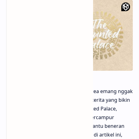
Hello sobat Bloggermuda Drama Korea emang nggak
pernah kehabisan ide buat nyajikan cerita yang bikin
penasaran. Salah satunya, The Haunted Palace,
drama yang nyuguhin kisah horor bercampur
psikologis yang bikin kita mikir, “Ini hantu beneran
atau trauma masa lalu aja, sih?” Nah, di artikel ini,