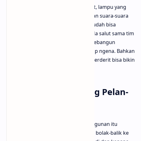
punya arsitektur kuno, lorong sempit, lampu yang
remang-remang, dan ruangan dengan suara-suara
aneh. Bahkan tanpa hantu pun, kita udah bisa
ngerasa nggak nyaman. Bloggermuda salut sama tim
produksi yang bener-bener detail ngebangun
atmosfer horor yang elegan tapi tetap ngena. Bahkan
suara langkah kaki atau pintu yang berderit bisa bikin
bulu kuduk berdiri.
Cerita Masa Lalu yang Pelan-
Pelan Menghantui
Cerita masa lalu para pasien dan bangunan itu
sendiri jadi poin penting. Kita dibawa bolak-balik ke