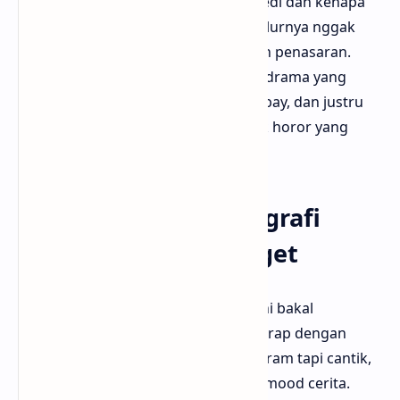
masa lalu buat ngerti asal mula tragedi dan kenapa
“istana” ini dihantui. Tapi hebatnya, alurnya nggak
bikin bingung, malah bikin kita makin penasaran.
Bloggermuda ngerasa ini salah satu drama yang
ngasih porsi flashback pas, nggak lebay, dan justru
bikin kita lebih paham makna di balik horor yang
ditampilkan.
Visual dan Sinematografi
yang Sinematik Banget
Buat pecinta sinematografi, drama ini bakal
memanjakan mata. Tiap adegan digarap dengan
framing yang artistik, warna yang suram tapi cantik,
dan pencahayaan yang mendukung mood cerita.