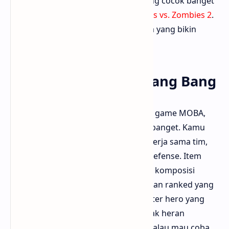
Gameplay yang santai tapi menantang cocok banget
buat semua umur. Download di
Plants vs. Zombies 2
.
Bloggermuda suka humor konyolnya yang bikin
tegang tapi juga ngakak sendiri.
4. Mobile Legends: Bang Bang
Mungkin banyak yang mikir ini cuma game MOBA,
tapi percaya deh, strateginya dalam banget. Kamu
harus pilih hero dengan peran pas, kerja sama tim,
dan mengatur jalur serangan serta defense. Item
build juga harus disesuaikan dengan komposisi
lawan. Game ini punya mode klasik dan ranked yang
bikin makin menantang. Dengan roster hero yang
terus bertambah dan skin kece, nggak heran
popularitasnya nggak turun-turun. Kalau mau coba