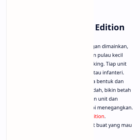
aliansi.
8. Bad North: Jotunn Edition
Kalau mau strategi real-time tapi ringan dimainkan,
coba Bad North. Kamu jadi komandan pulau kecil
yang harus bertahan dari serbuan Viking. Tiap unit
punya peran unik seperti pemanah atau infanteri.
Map prosedural bikin tiap pulau beda bentuk dan
tantangan. Art style minimalis tapi indah, bikin betah
main. Strategi di sini soal penempatan unit dan
memprediksi jalur musuh. Simpel tapi menegangkan.
Bisa diunduh di
Bad North: Jotunn Edition
.
Bloggermuda bilang ini cocok banget buat yang mau
strategi tapi nggak mau ribet.