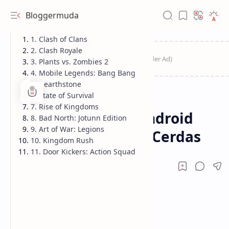
Bloggermuda
1. Clash of Clans
2. Clash Royale
3. Plants vs. Zombies 2
4. Mobile Legends: Bang Bang
5. Hearthstone
6. State of Survival
Game
Game Android
Home
7. Rise of Kingdoms
11 Game Strategi Android
8. Bad North: Jotunn Edition
9. Art of War: Legions
Terbaik untuk Otak Cerdas
10. Kingdom Rush
11. Door Kickers: Action Squad