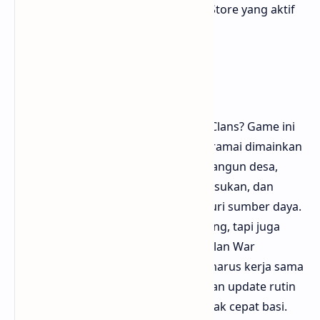
lengkap dengan link download Play Store yang aktif
hingga sekarang.
1. Clash of Clans
Siapa sih yang nggak kenal Clash of Clans? Game ini
klasik banget di Android, tapi masih ramai dimainkan
sampai sekarang. Kamu akan membangun desa,
memperkuat pertahanan, melatih pasukan, dan
menyerang pemain lain untuk mencuri sumber daya.
Strategi di sini nggak cuma soal serang, tapi juga
penataan base supaya sulit dijebol. Clan War
menambah keseruan, karena kamu harus kerja sama
dengan teman untuk menang. Dengan update rutin
dan event spesial, Clash of Clans nggak cepat basi.