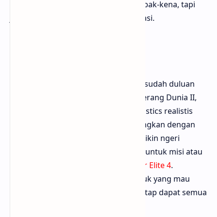
mode sniper di sini bukan cuma tembak-kena, tapi
juga penuh trik cerdas dan improvisasi.
4. Sniper Elite 4
Sebelum Sniper Elite 5, Sniper Elite 4 sudah duluan
bikin fans jatuh hati. Berlatar Italia Perang Dunia II,
levelnya besar dan detail. Sistem ballistics realistis
bikin tiap tembakan harus diperhitungkan dengan
teliti. Kill cam ikonik juga tetap ada, bikin ngeri
sekaligus satisfying. Bisa main co-op untuk misi atau
survival mode. Bisa diunduh di
Sniper Elite 4
.
Bloggermuda rekomendasiin ini untuk yang mau
entry point ke seri Sniper Elite tapi tetap dapat semua
fitur asik.