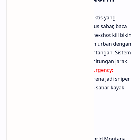
Insurgency: Sandstorm adalah FPS taktis yang
realistis. Jadi sniper di sini berarti harus sabar, baca
map, dan berkoordinasi sama tim. One-shot kill bikin
setiap tembakan penting. Lingkungan urban dengan
debu dan asap bikin visibilitas jadi tantangan. Sistem
balistik juga lumayan realistis untuk hitungan jarak
dan drop peluru. Bisa diunduh di
Insurgency:
Sandstorm
. Bloggermuda seneng karena jadi sniper
di sini nggak bisa asal nembak, harus sabar kayak
sniper beneran.
9. Far Cry 5
Far Cry 5 menawarkan dunia open-world Montana