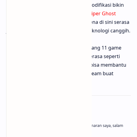
side mission. Upgrade senjata dan modifikasi bikin
gameplay variatif. Bisa diunduh di
Sniper Ghost
Warrior 3
. Bloggermuda senang karena di sini serasa
jadi sniper modern dengan semua teknologi canggih.
Sekian artikel dari Bloggermuda tentang 11 game
sniper di PC yang bisa bikin kamu merasa seperti
penembak jitu sungguhan. Semoga bisa membantu
kamu nemuin game yang cocok di Steam buat
koleksi. Selamat membidik!
About the author
Belajar dan menghasilkan adalah kegemaran saya, salam
cuan