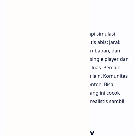
5. ARMA 3
ARMA 3 bukan game sniper murni, tapi simulasi
militer hardcore. Sniping di sini realistis abis: jarak
tembak bisa kilometeran, angin, kelembaban, dan
gravitasi pengaruhi peluru. Ada misi single player dan
multiplayer skala besar di map super luas. Pemain
bisa jadi sniper, spotter, atau pasukan lain. Komunitas
mod juga aktif banget menambah konten. Bisa
diunduh di
ARMA 3
. Bloggermuda bilang ini cocok
untuk yang mau pengalaman sniper realistis sambil
koordinasi bareng tim.
6. Escape from Tarkov