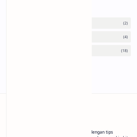
Membuat widget Kalkulator di blogger
Hello sobat Bloggermuda kali ini admin akan
menjelaskan mengenai cara membuat widget kalkulator
di blogger dengan tampilan menarik dan juga keren W…
10 Website shortlink Gratis dengan Fitur Lengkap
Membuat Widget IP Quality Checker Blogger
Membuat widget teks ke buku di blogger
Membuat widget ai text to image di blogger