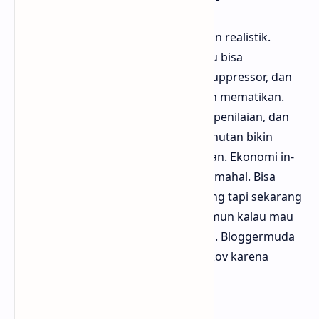
Escape from Tarkov dikenal brutal dan realistik.
Walau bukan sniper-only, di sini kamu bisa
kustomisasi senjata dengan scope, suppressor, dan
attachment lain untuk jadi marksman mematikan.
Setiap peluru dihitung, armor punya penilaian, dan
combat mematikan. Map urban dan hutan bikin
momen menegangkan saat intai lawan. Ekonomi in-
game bikin kamu hati-hati bawa loot mahal. Bisa
diunduh via Steam di masa mendatang tapi sekarang
akses resmi di website resminya. Namun kalau mau
mirip di Steam bisa coba mod serupa. Bloggermuda
suka ketegangan saat sniping di Tarkov karena
risikonya tinggi banget.