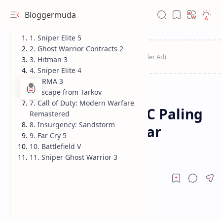
Bloggermuda
1. Sniper Elite 5
2. Ghost Warrior Contracts 2
3. Hitman 3
4. Sniper Elite 4
5. ARMA 3
6. Escape from Tarkov
Game
Game PC
Home
7. Call of Duty: Modern Warfare
11 Game Sniper di PC Paling
Remastered
8. Insurgency: Sandstorm
Seru Buat Penggemar
9. Far Cry 5
Stealth
10. Battlefield V
11. Sniper Ghost Warrior 3