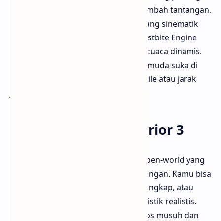
Scope dan bullet drop realistis menambah tantangan.
Bisa main mode Grand Operations yang sinematik
atau Conquest skala besar. Visual Frostbite Engine
memukau dengan efek ledakan dan cuaca dinamis.
Bisa diunduh di
Battlefield V
. Bloggermuda suka di
sini karena bisa jadi sniper yang mobile atau jarak
jauh tergantung situasi.
11. Sniper Ghost Warrior 3
Sniper Ghost Warrior 3 adalah seri open-world yang
kasih kebebasan merencanakan serangan. Kamu bisa
survei musuh pakai drone, bikin perangkap, atau
tembak jarak jauh dengan sistem balistik realistis.
Lingkungan luas di Georgia penuh pos musuh dan