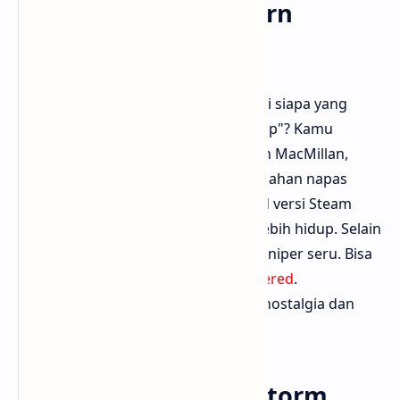
7. Call of Duty: Modern
Warfare Remastered
Mungkin bukan full sniper game, tapi siapa yang
nggak ingat misi ikonik "All Ghillied Up"? Kamu
merayap di Chernobyl bareng Kapten MacMillan,
membidik target jarak jauh, dan menahan napas
supaya nggak ketahuan. Remastered versi Steam
bikin grafis makin cakep dan suara lebih hidup. Selain
itu, multiplayer-nya banyak loadout sniper seru. Bisa
diunduh di
Modern Warfare Remastered
.
Bloggermuda bilang ini wajib untuk nostalgia dan
belajar stealth sniping cinematic.
8. Insurgency: Sandstorm