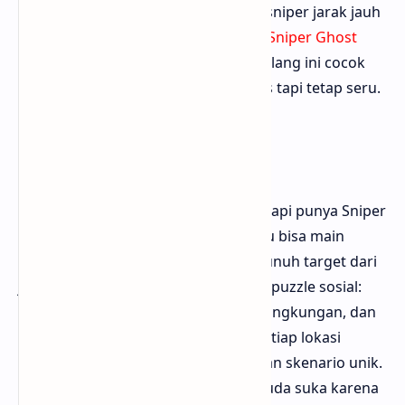
bisa didekati dengan gaya berbeda: sniper jarak jauh
atau infiltrasi dekat. Bisa diunduh di
Sniper Ghost
Warrior Contracts 2
. Bloggermuda bilang ini cocok
buat yang mau simulasi sniper serius tapi tetap seru.
3. Hitman 3
Hitman 3 bukan game sniper murni tapi punya Sniper
Assassin mode yang luar biasa. Kamu bisa main
sebagai Agent 47 yang harus membunuh target dari
jauh tanpa ketahuan. Misinya penuh puzzle sosial:
menentukan rute korban, sabotase lingkungan, dan
mencari sudut tembak sempurna. Setiap lokasi
seperti Dubai atau Berlin menawarkan skenario unik.
Bisa diunduh di
Hitman 3
. Bloggermuda suka karena