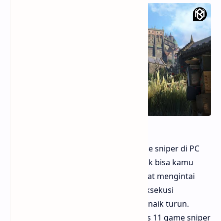
Hello sobat Bloggermuda Dunia game sniper di PC
menawarkan sensasi unik yang nggak bisa kamu
dapat dari genre lain. Ketegangan saat mengintai
target, mengatur napas, dan mengeksekusi
tembakan sempurna bikin adrenalin naik turun.
Bloggermuda kali ini akan membahas 11 game sniper