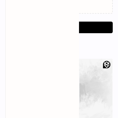
11 Game Zombie di PC
11 Game Anime di PC
dengan Grafis Sadis dan
dengan Gameplay Super
Realistis
Nagih
11 Game Strategi di PC
11 Game RPG PC Terbaik
yang Bisa Bikin Otak
Wajib Dimainkan Para