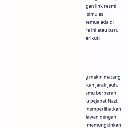
di PC yang wajib dicoba, lengkap dengan link resmi
ke Steam untuk download. Dari yang simulasi
realistis sampai aksi penuh ledakan, semua ada di
sini. Jadi kalau kamu penggemar genre ini atau baru
mau coba, yuk langsung cek daftar berikut!
1. Sniper Elite 5
Sniper Elite 5 adalah seri terbaru yang makin matang
dalam menghadirkan simulasi tembakan jarak jauh.
Berlatar Perang Dunia II di Prancis, kamu berperan
sebagai Karl Fairburne yang memburu pejabat Nazi.
Hal paling ikonik: kill cam X-ray yang memperlihatkan
peluru menembus tulang dan organ lawan dengan
detail sadis. Level desainnya terbuka, memungkinkan