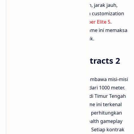
banyak jalur pendekatan: mau stealth, jarak jauh,
atau frontal. Ada juga sistem weapon customization
lebih mendalam. Bisa diunduh di
Sniper Elite 5
.
Bloggermuda suka banget karena game ini memaksa
kita mikir taktik sebelum narik pelatuk.
2. Ghost Warrior Contracts 2
Sniper Ghost Warrior Contracts 2 membawa misi-misi
sniper jarak super jauh hingga lebih dari 1000 meter.
Kamu bakal jadi pembunuh bayaran di Timur Tengah
dengan berbagai kontrak target. Game ini terkenal
dengan physics realistis: kamu harus perhitungkan
angin, jarak, dan jatuhnya peluru. Stealth gameplay
makin halus dengan gadget modern. Setiap kontrak