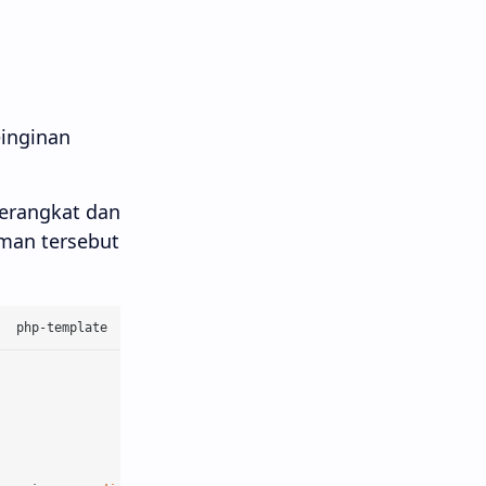
einginan
perangkat dan
aman tersebut