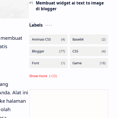
Membuat widget ai text to image
di blogger
Labels
ra membuat
atis
yang
nda. Alat ini
 ke halaman
-olah
asa