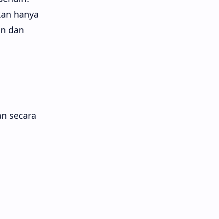
kan hanya
an dan
an secara