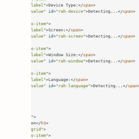
n
class
=
"rah-label"
>
Device Type:
</
span
>
n
class
=
"rah-value"
id
=
"rah-device"
>
Detecting...
</
span
>
lass
=
"rah-info-item"
>
n
class
=
"rah-label"
>
Screen:
</
span
>
n
class
=
"rah-value"
id
=
"rah-screen"
>
Detecting...
</
span
>
lass
=
"rah-info-item"
>
n
class
=
"rah-label"
>
Window Size:
</
span
>
n
class
=
"rah-value"
id
=
"rah-window"
>
Detecting...
</
span
>
lass
=
"rah-info-item"
>
n
class
=
"rah-label"
>
Language:
</
span
>
n
class
=
"rah-value"
id
=
"rah-language"
>
Detecting...
</
span
=
"rah-section"
>
ork Information
</
h3
>
ss
=
"rah-info-grid"
>
lass
=
"rah-info-item"
>