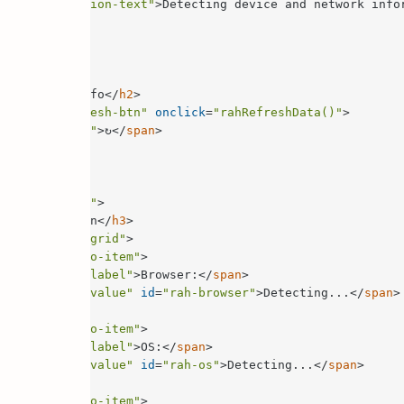
rah-notification-text"
>
Detecting device and network info
h-card"
>
rah-header"
>
 & Network Info
</
h2
>
ass
=
"rah-refresh-btn"
onclick
=
"rahRefreshData()"
>
ass
=
"rah-icon"
>
↻
</
span
>
rah-content"
>
=
"rah-section"
>
ce Information
</
h3
>
ss
=
"rah-info-grid"
>
lass
=
"rah-info-item"
>
n
class
=
"rah-label"
>
Browser:
</
span
>
n
class
=
"rah-value"
id
=
"rah-browser"
>
Detecting...
</
span
>
lass
=
"rah-info-item"
>
n
class
=
"rah-label"
>
OS:
</
span
>
n
class
=
"rah-value"
id
=
"rah-os"
>
Detecting...
</
span
>
lass
=
"rah-info-item"
>