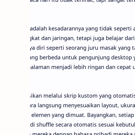
ya unik adalah kesadarannya yang tidak seperti ala
ksi perangkat dan jaringan, tetapi juga belajar dari
. Ia percaya diri seperti seorang juru masak yang 
ngalaman yang berbeda untuk pengunjung desktop y
 menyulap halaman menjadi lebih ringan dan cepat 
mbat.
bisa diintegrasikan melalui skrip kustom yang otomat
an, lalu secara langsung menyesuaikan layout, ukur
ngi jumlah elemen yang dimuat. Bayangkan, setia
man yang di shuffle secara otomatis sesuai kebutu
 itu menyapa mereka dengan bahasa pribadi mereka s