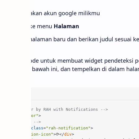
er menggunakan akun google milikmu
lahkan pergi ke menu
Halaman
bisa buat halaman baru dan berikan judul sesuai k
lin seluruh kode untuk membuat widget pendeteksi 
 otomatis di bawah ini, dan tempelkan di dalam hal
twork Detector by RAH with Notifications -->
device-detector"
>
ion Component -->
otification"
class
=
"rah-notification"
>
rah-notification-icon"
>
⟳
</
div
>