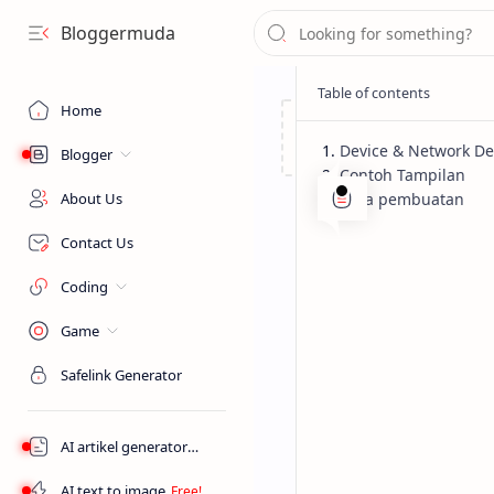
Bloggermuda
Home
Device & Network De
Blogger
Contoh Tampilan
About Us
Cara pembuatan
Contact Us
Coding
Game
Blogger
Widget
Home
Safelink Generator
Membuat 
Perangkat
AI artikel generator
AI text to image