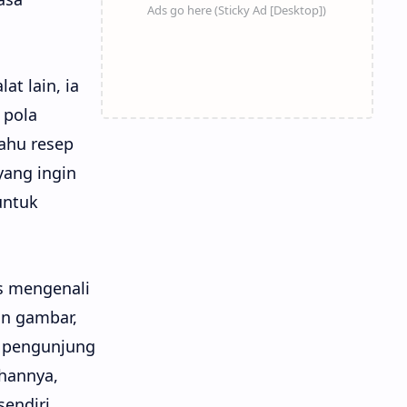
t lain, ia
 pola
tahu resep
ang ingin
untuk
is mengenali
an gambar,
p pengunjung
hannya,
endiri.