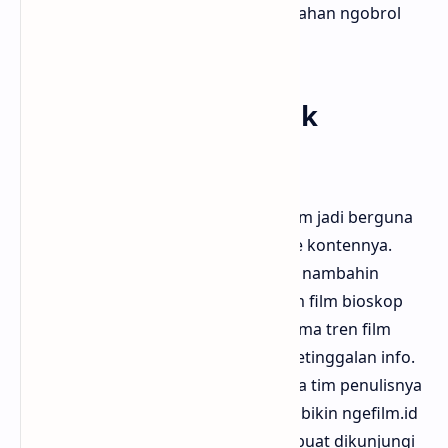
Gak sekadar hiburan, tapi juga jadi bahan ngobrol
seru bareng temen atau keluarga.
Update Rutin dan Gak
Ketinggalan Zaman
Satu hal yang bikin website review film jadi berguna
atau enggak adalah seberapa update kontennya.
Nah, ngefilm.id cukup rajin dan rutin nambahin
review baru, apalagi kalau lagi musim film bioskop
rame. Mereka juga cepet tanggap sama tren film
yang lagi viral, jadi kamu gak bakal ketinggalan info.
Bloggermuda ngasih nilai plus karena tim penulisnya
kelihatan banget peduli dan aktif. Ini bikin ngefilm.id
jadi tempat pertama yang kepikiran buat dikunjungi