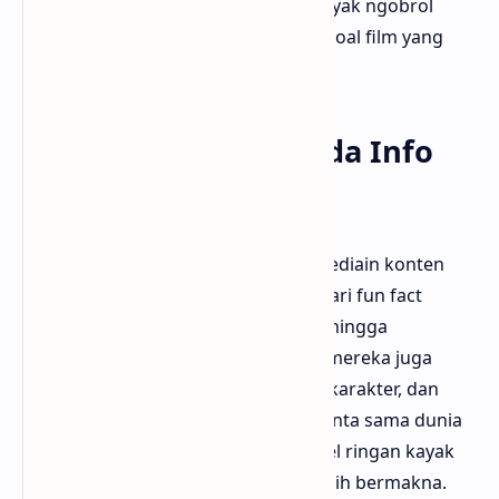
balik lagi, karena mereka ngerasa kayak ngobrol
sama temen sendiri yang lagi cerita soal film yang
baru ditonton.
Gak Cuma Review, Ada Info
Seru Lainnya
Selain review film, ngefilm.id juga nyediain konten
lain yang gak kalah menarik. Mulai dari fun fact
seputar dunia perfilman, trivia unik, hingga
rekomendasi maraton film. Kadang mereka juga
ngebahas soundtrack film, inspirasi karakter, dan
banyak hal yang bikin kamu makin cinta sama dunia
film. Bloggermuda suka artikel-artikel ringan kayak
gini, karena bikin nonton film jadi lebih bermakna.