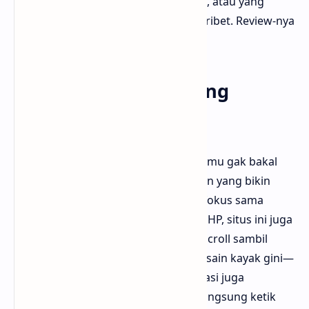
kalangan baik yang ngerti teknis film, atau yang
cuma pengen hiburan enak dan gak ribet. Review-nya
gak berat tapi tetap berisi.
Tampilan Website yang
Simple Tapi Kece
Saat pertama kali buka ngefilm.id, kamu gak bakal
dibombardir sama iklan atau tampilan yang bikin
pusing. Layout-nya bersih, rapi, dan fokus sama
konten. Buat yang sering buka lewat HP, situs ini juga
responsif banget, jadi nyaman buat scroll sambil
rebahan. Bloggermuda suka gaya desain kayak gini—
gak norak, tapi tetap menarik. Navigasi juga
gampang, cukup klik kategori atau langsung ketik