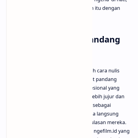
dan situs ini bisa bantu kamu nemuin itu dengan
mudah.
Tulisan dari Sudut Pandang
Penonton
Yang juga keren dari ngefilm.id adalah cara nulis
review yang berasa banget dari sudut pandang
penonton biasa, bukan kritikus profesional yang
kadang terlalu teknis. Jadi kesannya lebih jujur dan
apa adanya. Bloggermuda ngeliat ini sebagai
kekuatan utama karena pembaca bisa langsung
merasa "gue banget nih!" saat baca ulasan mereka.
Gak heran kalau banyak pengunjung ngefilm.id yang