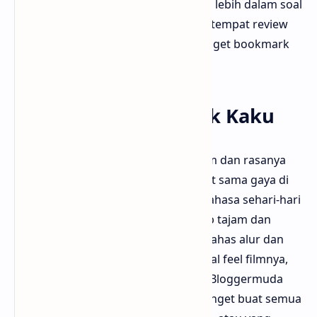
bloggermuda kali ini bakal ngobrolin lebih dalam soal
apa aja yang bikin situs ini beda dari tempat review
film lain, dan kenapa kamu wajib banget bookmark
ngefilm.id mulai hari ini.
Review Film yang Gak Kaku
Kalau biasanya kamu baca review film dan rasanya
kayak baca tugas kuliah, beda banget sama gaya di
ngefilm.id. Review di sini tuh pakai bahasa sehari-hari
yang gampang dimengerti, tapi tetap tajam dan
punya isi. Penulisnya gak cuma ngebahas alur dan
teknis, tapi juga ngasih opini jujur soal feel filmnya,
suasana, dan kesan setelah nonton. Bloggermuda
ngerasa ini bikin ngefilm.id cocok banget buat semua