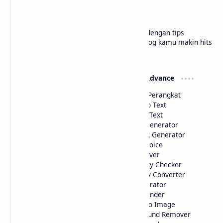
Hello sobat Bloggermuda kali ini admin akan
menjelaskan mengenai cara membuat widget kalkulator
di blogger dengan tampilan menarik dan juga keren W…
10 Website shortlink Gratis dengan Fitur Lengkap
Membuat Widget IP Quality Checker Blogger
Membuat widget teks ke buku di blogger
Cara Praktis Konversi Gambar ke WebP
Labels