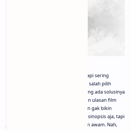
Buat kamu yang doyan nonton film tapi sering
bingung mau nonton apa, atau takut salah pilih
tontonan yang ternyata zonk, sekarang ada solusinya
https://ngefilm.id
. Website ini nyediain ulasan film
dengan bahasa yang ringan, jujur, dan gak bikin
ngantuk. Jadi bukan cuma ringkasan sinopsis aja, tapi
juga opini yang relate sama penonton awam. Nah,