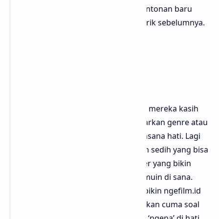
kamu bisa dapet banyak referensi tontonan baru
yang mungkin belum pernah kamu lirik sebelumnya.
Rekomendasi Film
Berdasarkan Mood
Yang unik dari ngefilm.id adalah cara mereka kasih
rekomendasi film. Gak cuma berdasarkan genre atau
tahun rilis, tapi juga berdasarkan suasana hati. Lagi
pengen nonton yang lucu? Butuh film sedih yang bisa
bikin nangis? Atau lagi cari film thriller yang bikin
deg-degan? Semuanya bisa kamu temuin di sana.
Bloggermuda ngerasa ini fitur yang bikin ngefilm.id
beda karena nonton itu soal rasa, bukan cuma soal
genre. Kadang kita pengen film yang ‘ngena’ di hati,