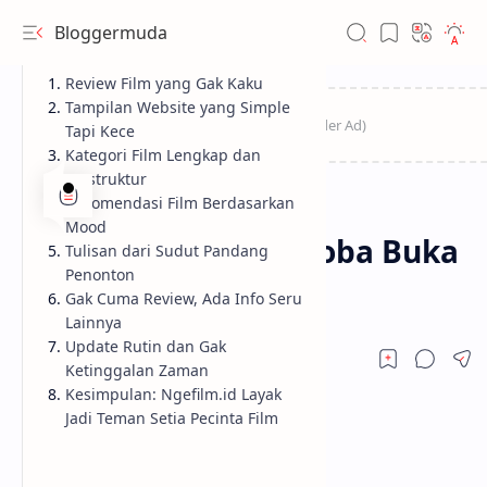
Bloggermuda
Review Film yang Gak Kaku
Tampilan Website yang Simple
Tapi Kece
Kategori Film Lengkap dan
Terstruktur
Rekomendasi Film Berdasarkan
Sponsored
Home
Mood
Mau Nonton Apa? Coba Buka
Tulisan dari Sudut Pandang
Penonton
Ngefilm.id Dulu
Gak Cuma Review, Ada Info Seru
Lainnya
Update Rutin dan Gak
Ketinggalan Zaman
Kesimpulan: Ngefilm.id Layak
Jadi Teman Setia Pecinta Film