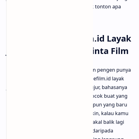
kalau pengen tahu film baru itu layak tonton apa
nggak.
Kesimpulan: Ngefilm.id Layak
Jadi Teman Setia Pecinta Film
Buat kamu yang suka nonton film dan pengen punya
panduan sebelum milih tontonan, ngefilm.id layak
jadi tempat langganan. Review-nya jujur, bahasanya
ringan, dan informasinya lengkap. Cocok buat yang
udah jadi penggemar film lama, maupun yang baru
mulai suka nonton. Bloggermuda yakin, kalau kamu
udah coba baca-baca di sana, pasti bakal balik lagi
karena merasa "cocok banget". Jadi, daripada