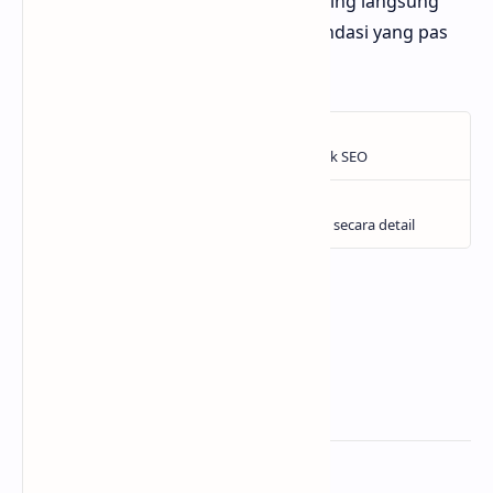
bingung tiap mau nonton film, mending langsung
cek ngefilm.id dan temukan rekomendasi yang pas
buat kamu!
Related Posts