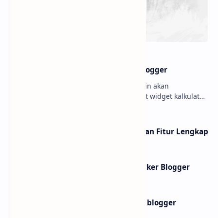
Makanan Awet: Fakta
Kegunaan Filler Wajah
Bahaya Pengawet Buatan
untuk Penampilan Awet
Muda
Bosan Film Biasa? Saatnya
Lebih dari Sekadar Nada:
Selami Genre Anti-
Musik sebagai Cermin Jiwa
Mainstream
dan Budaya