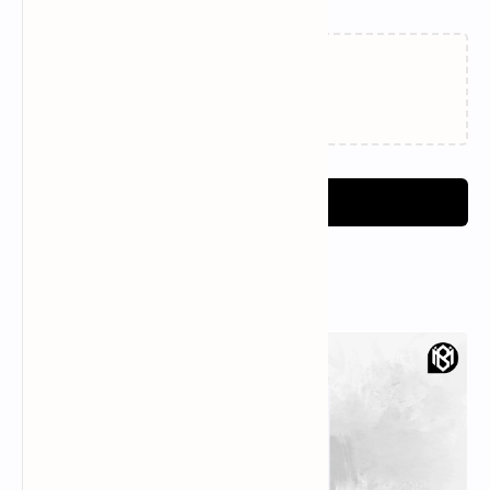
Peran Fashion Ilustrasi
Review The Haunted
dalam Era Mode
Palace: Drama Horor
Kontemporer
Penuh Trauma dan Misteri