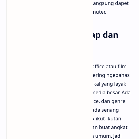
judul film di kolom pencarian, kamu langsung dapet
review yang kamu cari tanpa muter-muter.
Kategori Film Lengkap dan
Terstruktur
Ngefilm.id gak cuma bahas film box office atau film
yang lagi trending aja. Mereka juga sering ngebahas
film underrated, indie, bahkan film lokal yang layak
banget ditonton tapi jarang disorot media besar. Ada
kategori horor, drama, action, romance, dan genre
lain yang gampang dicari. Bloggermuda senang
karena ini bukti bahwa ngefilm.id gak ikut-ikutan
arus, tapi punya selera dan keberanian buat angkat
film yang kadang dilewatin penonton umum. Jadi