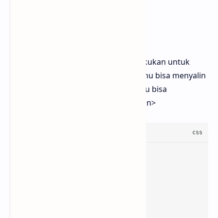
Kode CSS
Langkah pertama yang bisa kamu lakukan untuk
mengubah warna text saat diklik kamu bisa menyalin
kode CSS dibawah ini kemudian kamu bisa
meletakkannya diatas kode
]]></b:skin>
.rahcolor-change
z-index
:
5
overflow
font-size
font-weight
font-family
text-align
:center;
