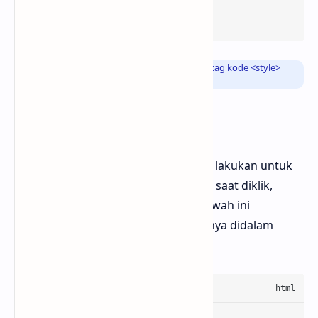
background-size
:
350px
550px
;

}
Info
: Atau sobat icloudZer bisa menggunakan tag kode
<style>
untuk meletakkan kode CSS diatas
Kode HTML
Langkah selanjutnya yang bisa kamu lakukan untuk
bisa mengubah text menjadi gambar saat diklik,
kamu bisa menyalin kode HTML dibawah ini
kemudian kamu bisa menggunakannya didalam
artikel menggunakan mode HTML