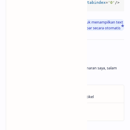
<
div
class
=
'rahtext-toImage'
tabindex
=
'0'
/>
Info
: Fungsi dari kode HTML diatas adalah untuk menampilkan text
yang apabila diklik akan berubah menjadi gambar secara otomatis
About the author
Belajar dan menghasilkan adalah kegemaran saya, salam
cuan