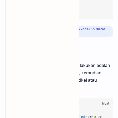
content
:
'Click of Clicks'
float
:right
;

}
Info
: Atau sobat Bloggermuda bisa meletakkan kode CSS diatas
menggunakan tag kode
<style>
Kode HTML
Langkah selanjutnya yang bisa kamu lakukan adalah
menyalin lagi kode HTML dibawah ini, kemudian
kamu bisa menggunakan didalam artikel atau
didalam menu
Edit HTML
diblogger
<
div
class
=
'rahtext-move'
tabindex
=
'0'
/>