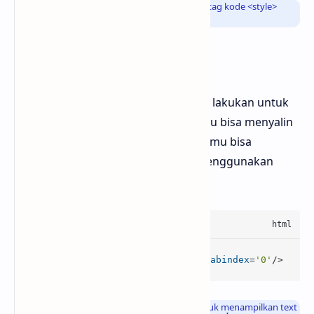
Info
: Atau sobat icloudZer bisa menggunakan tag kode
<style>
untuk meletakkan kode CSS diatas
Kode HTML
Langkah selanjutnya yang bisa kamu lakukan untuk
bisa menghapus text saat diklik, kamu bisa menyalin
kode HTML dibawah ini kemudian kamu bisa
menggunakannya didalam artikel menggunakan
mode HTML
<
div
class
=
'rahtext-remove'
tabindex
=
'0'
/>
Info
: Fungsi dari kode HTML diatas adalah untuk menampilkan text