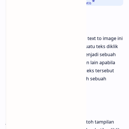
yang apabila diklik akan terhapus secara otomatis
5. Text To image
Kumpulan sulap terakhir adalah fitur text to image ini
memiliki fungsi yang mana apabila suatu teks diklik
maka teks tersebut akan berubah menjadi sebuah
gambar secara otomatis, dalam artian lain apabila
setiap kali teks tersebut diklik maka teks tersebut
akan hilang kemudian di tampilkanlah sebuah
gambar sebagai penggantinya
Contoh Tampilan
Jika kamu penasaran bagaimana contoh tampilan