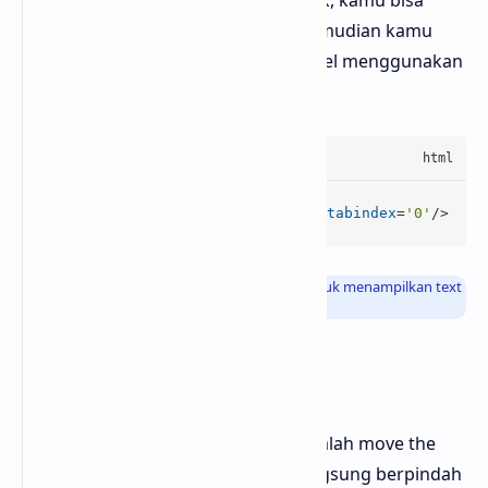
bisa mengubah warna text saat diklik, kamu bisa
menyalin kode HTML dibawah ini kemudian kamu
bisa menggunakannya didalam artikel menggunakan
mode HTML
<
div
class
=
'rahcolor-change'
tabindex
=
'0'
/>
Info
: Fungsi dari kode HTML diatas adalah untuk menampilkan text
yang bisa berubah warna saat diklik
3. Move the Text
Kumpulan sulap teks selanjutnya adalah move the
text, soalnya jika teks diklik akan langsung berpindah