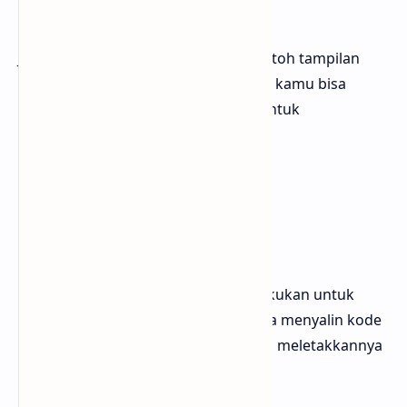
Contoh Tampilan
Jika kamu penasaran bagaimana contoh tampilan
dari ketika tekst berubah saat di klik, kamu bisa
menggunakan tombol dibawah ini untuk
memeriksanya
Kode CSS
Langkah pertama yang bisa kamu lakukan untuk
mengubah teks saat di klik kamu bisa menyalin kode
CSS dibawah ini kemudian kamu bisa meletakkannya
diatas kode
]]></b:skin>