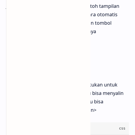
Jika kamu penasaran bagaimana contoh tampilan
dari text yang bakal menghilang secara otomatis
ketika diklik, kamu bisa menggunakan tombol
dibawah ini untuk langsung melihatnya
Kode CSS
Langkah pertama yang bisa kamu lakukan untuk
menghilangkan teks saat diklik kamu bisa menyalin
kode CSS dibawah ini kemudian kamu bisa
meletakkannya diatas kode
]]></b:skin>