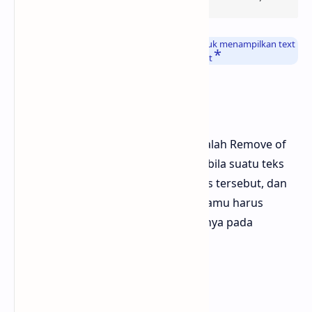
Info
: Fungsi dari kode HTML diatas adalah untuk menampilkan text
yang bisa berpindah tempat saat diklik tersebut
4. Remove Of Text
Kumpulan Sulap teks selanjutnya adalah Remove of
text merupakan fitur yang mana apabila suatu teks
diklik maka akan menghilangkan teks tersebut, dan
untuk memunculkan teks tersebut kamu harus
mengklik lagi teks ataupun area lainnya pada
tampilan remove of text
Contoh Tampilan