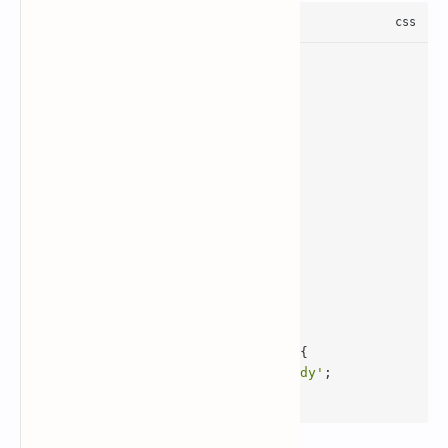
.rahtext-change
z-index
:
5
color
:
#f80000
overflow
font-size
font-weight
font-family
:normal;

.rahtext-change
:focus
pointer-events
:none

.rahtext-change
:before
content
:
'Siapa nama admin?'
;

.rahtext-change
:focus
::before
content
:
'Muhammad Rahmat Uliady'
;

}