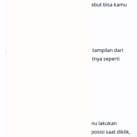
posisi secara otomatis, dan cara tersebut bisa kamu
terapkan di blogger
Contoh Tampilan
Jika kamu penasaran dengan contoh tampilan dari
move text tersebut kamu bisa melihatnya seperti
contoh tampilan dibawah ini
Kode CSS
Langkah pertama yang yang bisa kamu lakukan
untuk membuat text bisa berpindah posisi saat diklik,