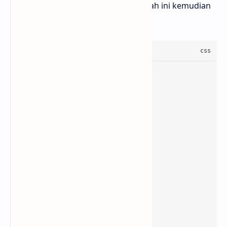
kamu bisa menyalin kode CSS dibawah ini kemudian
simpan diatas kode
]]></b:skin>
.rahtext-move
z-index
:
5
color
:
#f80000
overflow
font-size
font-weight
font-family
:normal;

.rahtext-move
:focus
pointer-events
:none

}
.rahtext-move
:before
content
:
'Click of Cliks'
float
:left
;

.rahtext-move
:focus
::before