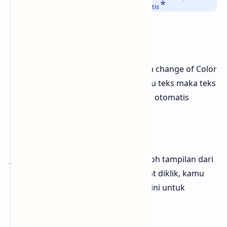
yang apabila diklik akan berubah secara otomatis
2. Change of Color
Kumpulan sulap teks kedua bernama change of Color
yang mana saat kamu mengklik suatu teks maka teks
tersebut akan berubah warna secara otomatis
Contoh Tampilan
Jik kamu penasaran bagaimana contoh tampilan dari
ketika warna text berubah warna saat diklik, kamu
bisa menggunakan tombol dibawah ini untuk
langsung melihatnya