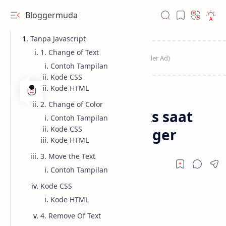
Bloggermuda
Tanpa Javascript
1. Change of Text
Contoh Tampilan
Kode CSS
Kode HTML
Blogger
CSS
Home
2. Change of Color
Kumpulan sulap teks saat
Contoh Tampilan
Kode CSS
klik pure CSS di blogger
Kode HTML
3. Move the Text
Contoh Tampilan
Kode CSS
Kode HTML
4. Remove Of Text