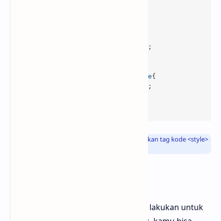
.rahcolor-change
:focus
pointer-events
:none

}
.rahcolor-change
:before
content
:
'klik mengubah warna'
color
:
#f80000
;

.rahcolor-change
:focus
::before
content
:
'klik mengubah warna'
color
:
#20409A
;

}
Info
: Atau sobat Bloggermuda bisa menggunakan tag kode
<style>
untuk meletakkan kode CSS diatas
Kode HTML
Langkah selanjutnya yang bisa kamu lakukan untuk