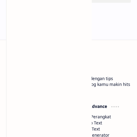
bloggermuda.com
Tutorial blogger pemula jadi lebih paham dengan tips
gampang, cerita seru, dan trik kece biar blog kamu makin hits
di situs kami Bloggermuda.com
Widget Basic
Widget Advance
Color Picker
Deteksi Perangkat
HTML Parse
Image to Text
Text to HTML
Voice to Text
Code Minifier
Artikel Generator