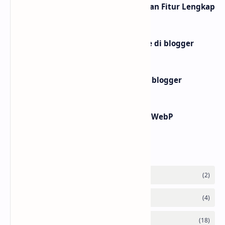
10 Website shortlink Gratis dengan Fitur Lengkap
Membuat widget ai text to image di blogger
Membuat widget teks ke buku di blogger
Cara Praktis Konversi Gambar ke WebP
Labels