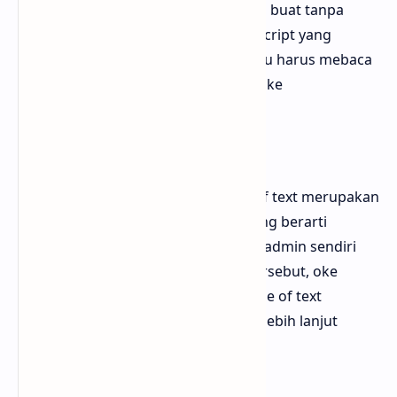
Kumpulan sulap teks di blogger ini di buat tanpa
menggunakan unsur dari kode javascript yang
membuat blog semakin lambat, kamu harus mebaca
dan mempelajarinya hingga selesai oke
1. Change of Text
Apakah itu change of text? Change of text merupakan
pengertian dalam bahasa Inggris yang berarti
mengubah teks, oke sebenarnya sih admin sendiri
yang memberikan nama dari fitur tersebut, oke
untuk mengetahui bagaimana change of text
tersebut kamu bisa mempelajarinya lebih lanjut
dikala artikel ini