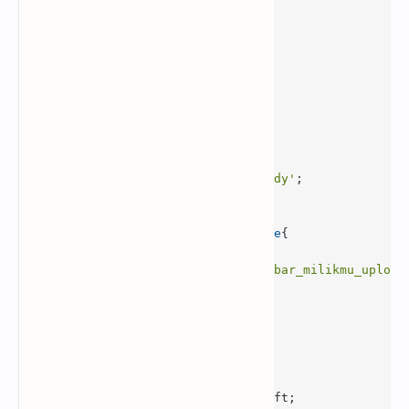
font-size
font-weight
font-family
color
:
#f80000
;

.rahtext-toImage
:focus
pointer-events
:none

.rahtext-toImage
:before
content
:
'Muhammad Rahmat Uliady'
display
:block;

.rahtext-toImage
:focus
::before
content
:
''
background-image
:
url
(
link_gambar_milikmu_upload
width
:
100%
height
:
550px
display
vertical-align
:-
13px
background-repeat
margin
:
2px
background-position