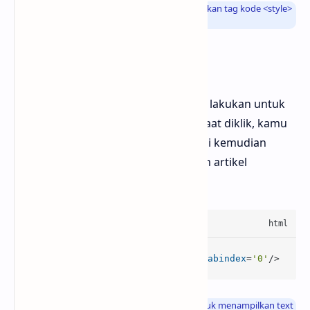
Info
: Atau sobat Bloggermuda bisa menggunakan tag kode
<style>
untuk meletakkan kode CSS diatas
Kode HTML
Langkah selanjutnya yang bisa kamu lakukan untuk
bisa merubah text secara otomatis saat diklik, kamu
bisa menyalin kode HTML dibawah ini kemudian
kamu bisa menggunakannya didalam artikel
menggunakan mode HTML
<
div
class
=
'rahtext-change'
tabindex
=
'0'
/>
Info
: Fungsi dari kode HTML diatas adalah untuk menampilkan text