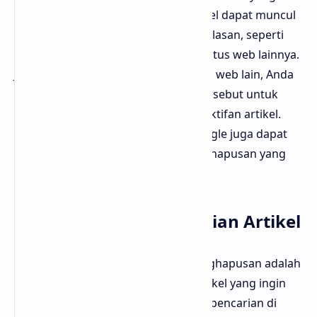
ditampilkan kepada pengguna. Artikel dapat muncul
di hasil pencarian karena beberapa alasan, seperti
digunakan dalam blog, berita, atau situs web lainnya.
Jika artikel tersebut berasal dari situs web lain, Anda
harus menghubungi pemilik situs tersebut untuk
meminta penghapusan atau penonaktifan artikel.
Selain itu, memahami cara kerja Google juga dapat
membantu Anda dalam proses penghapusan yang
lebih efektif dan efisien.
Cek Status Hasil Pencarian Artikel
Langkah pertama dalam proses penghapusan adalah
mengecek status hasil pencarian artikel yang ingin
Anda hapus. Anda dapat melakukan pencarian di