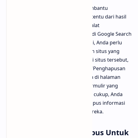
Google menyediakan alat untuk membantu
pengguna menghapus informasi tertentu dari hasil
pencariannya. Salah satunya adalah alat
"Penghapusan Konten Terverifikasi" di Google Search
Console. Untuk menggunakan alat ini, Anda perlu
memiliki atau mengklaim kepemilikan situs yang
terpengaruh. Jika Anda tidak memiliki situs tersebut,
Anda masih bisa menggunakan alat "Penghapusan
Informasi Pribadi" yang juga tersedia di halaman
bantuan Google. Dengan mengisi formulir yang
tersedia dan memberikan bukti yang cukup, Anda
dapat meminta agar Google menghapus informasi
pribadi Anda dari hasil pencarian mereka.
Ajukan Permintaan Hapus Untuk