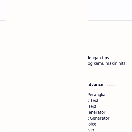
bloggermuda.com
Tutorial blogger pemula jadi lebih paham dengan tips
gampang, cerita seru, dan trik kece biar blog kamu makin hits
di situs kami Bloggermuda.com
Widget Basic
Widget Advance
Color Picker
Deteksi Perangkat
HTML Parse
Image to Text
Text to HTML
Voice to Text
Code Minifier
Artikel Generator
Link Extractor
Shortlink Generator
Hyperlink Generator
Text to Voice
Website Performance
Math Solver