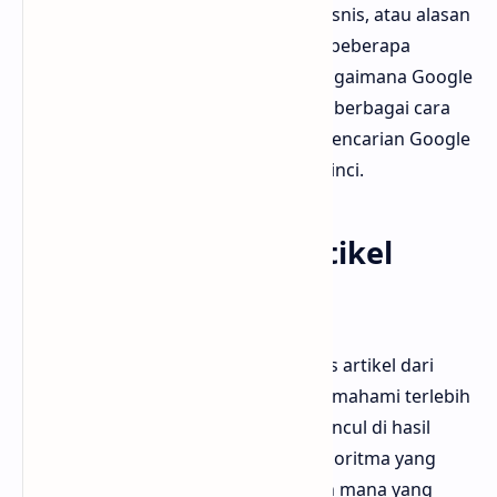
perlindungan privasi, kepentingan bisnis, atau alasan
lainnya. Proses ini dapat melibatkan beberapa
langkah dan pemahaman tentang bagaimana Google
bekerja. Artikel ini akan menjelaskan berbagai cara
untuk menghapus artikel dari hasil pencarian Google
dengan rincian yang jelas dan terperinci.
Pahami Mengapa Artikel
Muncul di Google
Sebelum mencoba untuk menghapus artikel dari
pencarian Google, penting untuk memahami terlebih
dahulu mengapa artikel tersebut muncul di hasil
pencarian. Google menggunakan algoritma yang
kompleks untuk menentukan konten mana yang