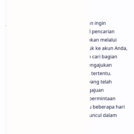
Situs Web Sendiri
Jika Anda adalah pemilik situs web dan ingin
menghapus artikel tertentu dari hasil pencarian
Google, prosedurnya juga bisa dilakukan melalui
Google Search Console. Setelah masuk ke akun Anda,
pilih properti yang relevan, kemudian cari bagian
"Penghapusan". Di sini, Anda bisa mengajukan
permintaan penghapusan untuk URL tertentu.
Pastikan Anda mengikuti ketentuan yang telah
ditetapkan oleh Google. Setelah pengajuan
dilakukan, Google akan memproses permintaan
Anda, yang biasanya memakan waktu beberapa hari
sebelum artikel tersebut tidak lagi muncul dalam
pencarian.