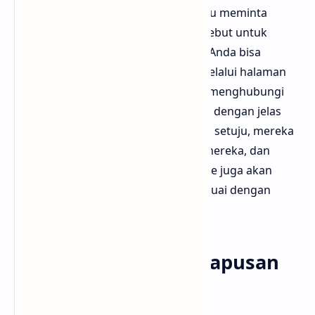
dihosting di situs web lain, Anda perlu meminta
pemilik atau administrator situs tersebut untuk
menghapus konten yang dimaksud. Anda bisa
mencari informasi kontak mereka melalui halaman
"Kontak" di situs web tersebut. Saat menghubungi
mereka, pastikan untuk menjelaskan dengan jelas
alasan permintaan Anda. Jika mereka setuju, mereka
dapat menghapus artikel dari situs mereka, dan
dalam waktu beberapa waktu, Google juga akan
memperbarui hasil pencariannya sesuai dengan
penghapusan tersebut.
Gunakan Alat Penghapusan
di Google