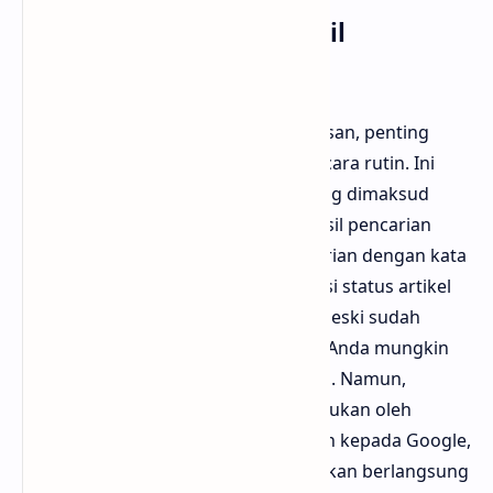
Periksa Secara Rutin Hasil
Pencarian
Setelah melakukan upaya penghapusan, penting
untuk memeriksa hasil pencarian secara rutin. Ini
untuk memastikan bahwa artikel yang dimaksud
sudah benar-benar terhapus dari hasil pencarian
Google. Anda bisa melakukan pencarian dengan kata
kunci yang sama untuk memverifikasi status artikel
tersebut. Jika artikel masih muncul meski sudah
melakukan langkah-langkah di atas, Anda mungkin
perlu melakukan tindakan tambahan. Namun,
biasanya, setelah penghapusan dilakukan oleh
pemilik situs atau melalui permintaan kepada Google,
proses pembaruan hasil pencarian akan berlangsung