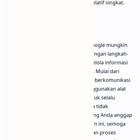
secara otomatis dalam waktu yang relatif singkat.
Kesimpulan
Menghapus artikel dari pencarian Google mungkin
bukan proses yang instan, namun dengan langkah-
langkah yang tepat, Anda bisa mengelola informasi
yang muncul di hasil pencarian Anda. Mulai dari
memahami mengapa artikel muncul, berkomunikasi
dengan pemilik konten, hingga menggunakan alat
penghapusan yang ada. Pastikan untuk selalu
memantau hasil pencarian agar Anda tidak
kehilangan kontrol atas informasi yang Anda anggap
pribadi atau sensitif. Dengan panduan ini, semoga
Anda lebih memahami cara melakukan proses