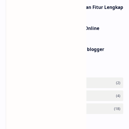
10 Website shortlink Gratis dengan Fitur Lengkap
Cara Cek Error JavaScript Secara Online
Membuat widget teks ke buku di blogger
Labels