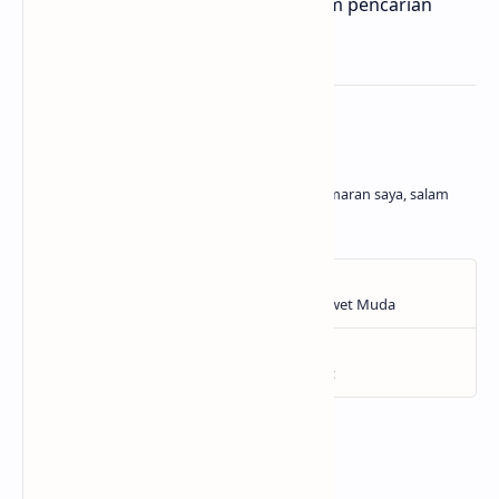
penghapusan yang efektif di platform pencarian
terbesar di dunia ini.
About the author
Belajar dan menghasilkan adalah kegemaran saya, salam
cuan