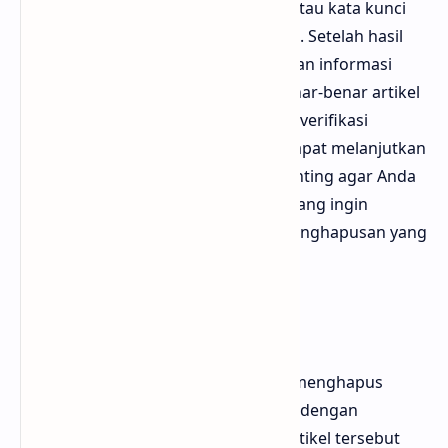
Google dengan memasukkan judul atau kata kunci
yang relevan dengan artikel tersebut. Setelah hasil
pencarian muncul, perhatikan URL dan informasi
terkait yang muncul. Pastikan itu benar-benar artikel
yang ingin Anda hapus. Setelah memverifikasi
keberadaan artikel tersebut, Anda dapat melanjutkan
ke langkah berikutnya. Proses ini penting agar Anda
tidak salah mengidentifikasi artikel yang ingin
dihapus, yang bisa berujung pada penghapusan yang
tidak perlu.
Hubungi Pemilik Konten
Salah satu cara paling efektif untuk menghapus
artikel dari pencarian Google adalah dengan
menghubungi pemilik konten. Jika artikel tersebut