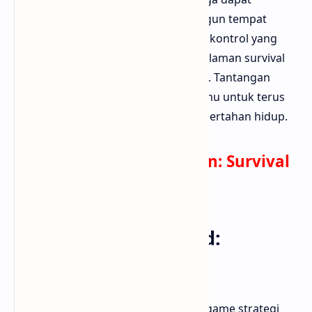
merekrut anggota tim dan membangun tempat
perlindungan. Dengan grafis 3D dan kontrol yang
mudah, game ini memberikan pengalaman survival
yang menyenangkan dan penuh aksi. Tantangan
meningkat seiring waktu, memaksamu untuk terus
beradaptasi dan mengatur strategi bertahan hidup.
Download Death Invasion: Survival
di Play Store
10. The Walking Dead:
Survivors
The Walking Dead: Survivors adalah game strategi