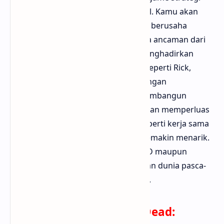
yang berbasis pada serial TV terkenal. Kamu akan
memimpin komunitas penyintas dan berusaha
bertahan dari serangan zombie serta ancaman dari
kelompok manusia lain. Game ini menghadirkan
berbagai karakter ikonik dari serial seperti Rick,
Daryl, dan Glenn, masing-masing dengan
kemampuan khusus. Kamu perlu membangun
pertahanan, mencari sumber daya, dan memperluas
wilayah kekuasaan. Elemen sosial seperti kerja sama
aliansi dan PvP membuat game ini semakin menarik.
Game ini cocok bagi penggemar TWD maupun
pemain strategi yang ingin merasakan dunia pasca-
apokaliptik dengan cerita mendalam.
Download The Walking Dead: