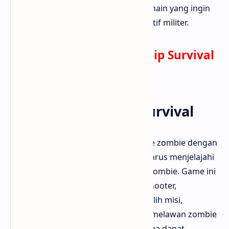
dan menegangkan. Cocok untuk pemain yang ingin
merasakan aksi zombie dari perspektif militer.
Download Zombie Gunship Survival
di Play Store
9. Death Invasion: Survival
Death Invasion: Survival adalah game zombie dengan
konsep open-world di mana kamu harus menjelajahi
kota yang telah hancur oleh wabah zombie. Game ini
menggabungkan elemen RPG dan shooter,
memberikan kebebasan untuk memilih misi,
mengumpulkan sumber daya, serta melawan zombie
dalam pertempuran sengit. Kamu juga dapat