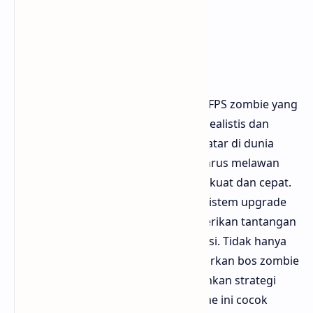
Play Store
5. Zombie Frontier 4
Zombie Frontier 4 merupakan game FPS zombie yang
menonjol dengan detail grafis yang realistis dan
gameplay yang adiktif. Game ini berlatar di dunia
pasca-apokaliptik di mana pemain harus melawan
berbagai jenis zombie yang semakin kuat dan cepat.
Dengan berbagai misi menarik dan sistem upgrade
senjata yang dalam, game ini memberikan tantangan
tersendiri bagi para pecinta game aksi. Tidak hanya
itu, Zombie Frontier 4 juga menghadirkan bos zombie
yang sangat tangguh dan membutuhkan strategi
khusus untuk mengalahkannya. Game ini cocok