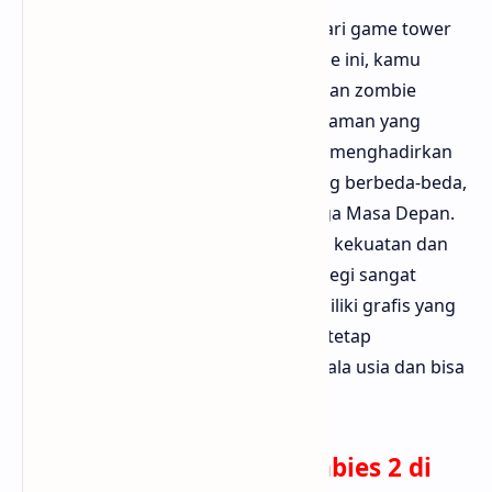
Plants vs. Zombies 2 adalah sekuel dari game tower
defense yang legendaris. Dalam game ini, kamu
harus melindungi rumah dari serangan zombie
dengan menanam berbagai jenis tanaman yang
memiliki kemampuan unik. Game ini menghadirkan
banyak level dengan tema waktu yang berbeda-beda,
seperti Mesir Kuno, Bajak Laut, hingga Masa Depan.
Setiap tanaman dan zombie memiliki kekuatan dan
kelemahan tersendiri, sehingga strategi sangat
dibutuhkan. Selain itu, game ini memiliki grafis yang
cerah dan animasi yang lucu namun tetap
menantang. Sangat cocok untuk segala usia dan bisa
dimainkan secara santai.
Download Plants vs. Zombies 2 di