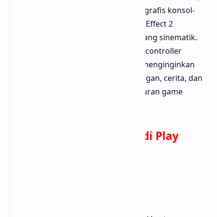
dan meng-upgrade senjata. Dengan grafis konsol-
grade dan narasi suara penuh, Dead Effect 2
memberikan pengalaman bermain yang sinematik.
Selain itu, game ini juga mendukung controller
eksternal, cocok untuk gamer yang menginginkan
pengalaman lebih mendalam. Tantangan, cerita, dan
gameplay-nya sangat solid untuk ukuran game
mobile.
Download Dead Effect 2 di Play
Store
7. State of Survival