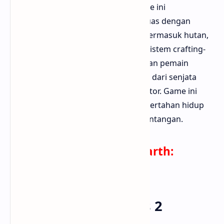
serta pemain lain secara online. Game ini
menghadirkan dunia terbuka yang luas dengan
berbagai lokasi yang bisa dijelajahi, termasuk hutan,
bangunan tua, dan bunker rahasia. Sistem crafting-
nya sangat mendalam, memungkinkan pemain
menciptakan berbagai barang, mulai dari senjata
sederhana hingga kendaraan bermotor. Game ini
sangat cocok bagi kamu yang suka bertahan hidup
dalam kondisi ekstrem dan penuh tantangan.
Download Last Day on Earth:
Survival di Play Store
4. Plants vs. Zombies 2