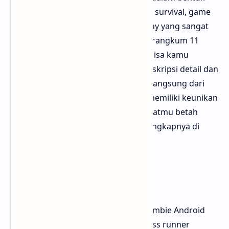
first-person shooter, strategi, hingga survival, game
zombie menawarkan variasi gameplay yang sangat
luas. Dalam artikel ini, kami telah merangkum 11
game zombie Android terbaik yang bisa kamu
mainkan saat ini, lengkap dengan deskripsi detail dan
tautan resmi untuk mengunduhnya langsung dari
Google Play Store. Semua game ini memiliki keunikan
tersendiri dan pastinya akan membuatmu betah
bermain berjam-jam. Simak daftar lengkapnya di
bawah ini!
1. Into the Dead 2
Into the Dead 2 merupakan game zombie Android
yang menggabungkan elemen endless runner