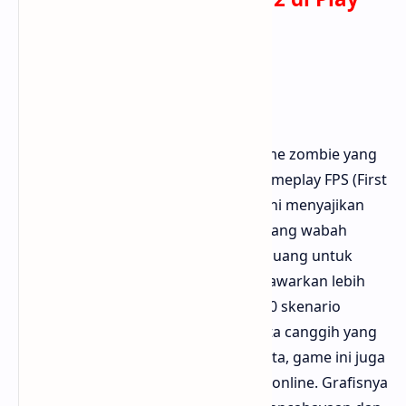
Store
2. Dead Trigger 2
Dead Trigger 2 adalah salah satu game zombie yang
paling populer di Android dengan gameplay FPS (First
Person Shooter) yang intens. Game ini menyajikan
cerita tentang dunia yang telah diserang wabah
zombie dan para penyintas yang berjuang untuk
bertahan hidup. Dead Trigger 2 menawarkan lebih
dari 33 lingkungan yang berbeda, 600 skenario
gameplay, serta berbagai jenis senjata canggih yang
bisa kamu upgrade. Selain mode cerita, game ini juga
memiliki event harian dan turnamen online. Grafisnya