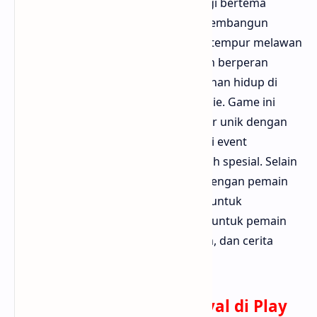
State of Survival adalah game strategi bertema
zombie yang memadukan elemen membangun
markas, mengatur pasukan, dan bertempur melawan
zombie serta pemain lain. Kamu akan berperan
sebagai pemimpin koloni yang bertahan hidup di
dunia yang hancur akibat virus zombie. Game ini
menawarkan cerita menarik, karakter unik dengan
kemampuan berbeda, serta berbagai event
mingguan yang menghadirkan hadiah spesial. Selain
itu, kamu juga bisa menjalin aliansi dengan pemain
lain dan bertarung dalam mode PvP untuk
mendominasi wilayah. Sangat cocok untuk pemain
yang menyukai taktik, kerja sama tim, dan cerita
naratif yang mendalam.
Download State of Survival di Play