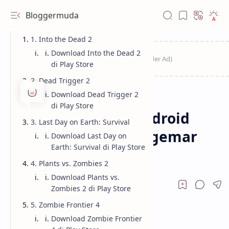
Bloggermuda
1. Into the Dead 2
Download Into the Dead 2
di Play Store
2. Dead Trigger 2
Download Dead Trigger 2
Game
Game Android
Home
di Play Store
11 Game Zombie Android
3. Last Day on Earth: Survival
Terbaik untuk Penggemar
Download Last Day on
Earth: Survival di Play Store
Keganasan
4. Plants vs. Zombies 2
Download Plants vs.
Zombies 2 di Play Store
5. Zombie Frontier 4
Download Zombie Frontier