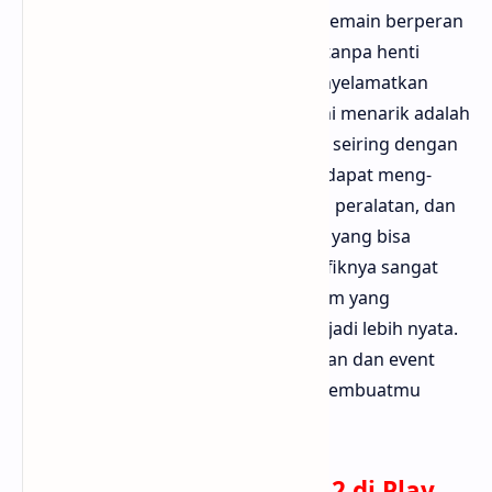
dengan tembak-menembak intens. Pemain berperan
sebagai karakter yang harus berlari tanpa henti
melewati kawanan zombie demi menyelamatkan
keluarganya. Yang membuat game ini menarik adalah
adanya alur cerita yang berkembang seiring dengan
progress pemain. Selain itu, pemain dapat meng-
upgrade senjata, membuka berbagai peralatan, dan
bahkan ditemani oleh anjing pelacak yang bisa
membantu dalam pertempuran. Grafiknya sangat
memukau dengan suasana mencekam yang
membuat pengalaman bermain menjadi lebih nyata.
Ditambah dengan berbagai misi harian dan event
spesial, Into the Dead 2 tidak akan membuatmu
cepat bosan.
Download Into the Dead 2 di Play