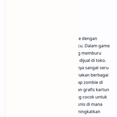
Survivors di Play Store
11. Zombie Catchers
Zombie Catchers adalah game zombie dengan
pendekatan yang lebih ringan dan lucu. Dalam game
ini, kamu berperan sebagai alien yang memburu
zombie untuk diolah menjadi jus dan dijual di toko.
Meskipun terkesan aneh, gameplay-nya sangat seru
dan menghibur. Kamu akan menggunakan berbagai
senjata dan jebakan untuk menangkap zombie di
berbagai lokasi. Game ini menawarkan grafis kartun
yang lucu dan kontrol sederhana yang cocok untuk
semua usia. Selain itu, ada elemen bisnis di mana
kamu bisa mengembangkan dan meningkatkan