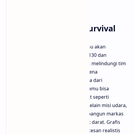
Store
8. Zombie Gunship Survival
Dalam Zombie Gunship Survival, kamu akan
mengendalikan pesawat tempur AC-130 dan
menembaki zombie dari udara untuk melindungi tim
penyintas di darat. Game ini unik karena
menawarkan sudut pandang berbeda dari
kebanyakan game zombie lainnya. Kamu bisa
menggunakan berbagai senjata berat seperti
meriam, senapan mesin, dan rudal. Selain misi udara,
game ini juga memiliki elemen membangun markas
dan meng-upgrade senjata serta unit darat. Grafis
infra merah ala militer memberikan kesan realistis