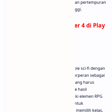
untuk kamu yang mencari pengalaman pertempuran
zombie dengan grafis berkualitas tinggi.
Download Zombie Frontier 4 di Play
Store
6. Dead Effect 2
Dead Effect 2 merupakan game zombie sci-fi dengan
nuansa horor yang kental. Pemain berperan sebagai
salah satu awak kapal luar angkasa yang harus
bertahan hidup dari serangan zombie hasil
eksperimen genetik. Game ini memiliki elemen RPG
yang kuat, memungkinkan pemain untuk
meningkatkan kemampuan karakter, memilih kelas,