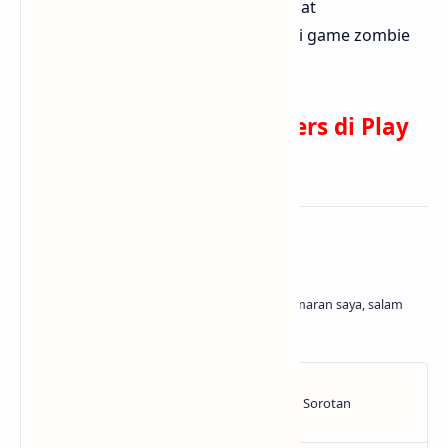
pabrik jus zombie-mu. Game ini sangat
menyenangkan sebagai selingan dari game zombie
serius lainnya.
Download Zombie Catchers di Play
Store
About the author
Belajar dan menghasilkan adalah kegemaran saya, salam
cuan