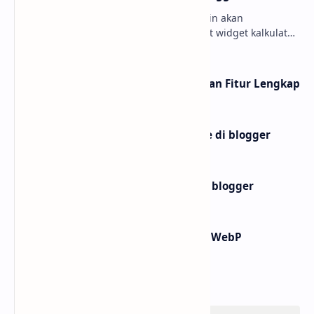
Hello sobat Bloggermuda kali ini admin akan
menjelaskan mengenai cara membuat widget kalkulator
di blogger dengan tampilan menarik dan juga keren W…
10 Website shortlink Gratis dengan Fitur Lengkap
Membuat widget ai text to image di blogger
Membuat widget teks ke buku di blogger
Cara Praktis Konversi Gambar ke WebP
Labels