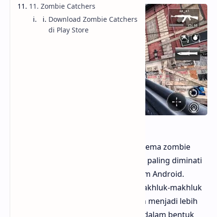
11. Zombie Catchers
Download Zombie Catchers
di Play Store
Hello Sobat Bloggermuda Game bertema zombie
selalu menjadi salah satu genre yang paling diminati
oleh para gamer, terutama di platform Android.
Ketegangan yang dihadirkan oleh makhluk-makhluk
mayat hidup ini membuat permainan menjadi lebih
menantang dan mendebarkan. Baik dalam bentuk