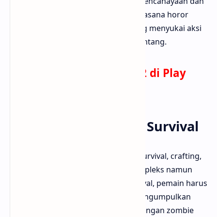
sangat mengesankan dengan efek pencahayaan dan
suara yang realistis, menciptakan suasana horor
yang autentik. Cocok bagi kamu yang menyukai aksi
tembak-menembak cepat dan menantang.
Download Dead Trigger 2 di Play
Store
3. Last Day on Earth: Survival
Game ini menggabungkan elemen survival, crafting,
dan RPG dalam satu paket yang kompleks namun
seru. Dalam Last Day on Earth: Survival, pemain harus
membangun tempat berlindung, mengumpulkan
sumber daya, dan bertahan dari serangan zombie