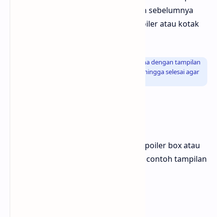
yang lebih keren dari pada postingan sebelumnya
mengenai cara membuat tombol spoiler atau kotak
spoiler diblogger
Info
: Jika kamunya sudah penasaran bagaimana dengan tampilan
spoilernya silahkan baca dan pelajari artikel ini hingga selesai agar
tidak penasaran oke
Contoh Tampilan
Baiklah untuk contoh tampilan dari spoiler box atau
spoiler buttonnya kamu bisa melihat contoh tampilan
nya sebagai berikut
Periksa