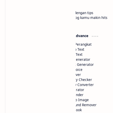
bloggermuda.com
Tutorial blogger pemula jadi lebih paham dengan tips
gampang, cerita seru, dan trik kece biar blog kamu makin hits
di situs kami Bloggermuda.com
Widget Basic
Widget Advance
Color Picker
Deteksi Perangkat
HTML Parse
Image to Text
Text to HTML
Voice to Text
Code Minifier
Artikel Generator
Link Extractor
Shortlink Generator
Hyperlink Generator
Text to Voice
Website Performance
Math Solver
Image to HTML Color
IP Quality Checker
Github to Jsdelivr
Currency Converter
Table Generator
QR Generator
Text Editor
Image Finder
Website Preview
AI Text to Image
HTML Color Detection
Background Remover
Text to Book