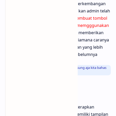
Blogger dan tips terbaru mengenai perkembangan
dunia blogger, nah pada sebelumnya kan admin telah
membahas bagaiamana carannya
membuat tombol
spoiler box dengan tampilan simple memgggunakan
kode CSS
, sekarang admin juga akan memberikan
informasi yang sama mengenai bagaiamana caranya
membuat spoiler box dengan tampilan yang lebih
keren dan berbeda dari postingan sebelumnya
Info
: Oke jika kamu sudah penasaran yuk langsung aja kita bahas
bersama sama oke 😊
Tampilan Keren
Tombol spoiler kali ini apabila kamu terapkan
didalam blog kamu, pastinya akan memiliki tampilan