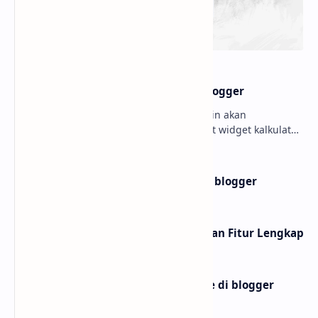
Membuat widget Kalkulator di blogger
Hello sobat Bloggermuda kali ini admin akan
menjelaskan mengenai cara membuat widget kalkulator
di blogger dengan tampilan menarik dan juga keren W…
Membuat widget teks ke buku di blogger
10 Website shortlink Gratis dengan Fitur Lengkap
Membuat widget ai text to image di blogger