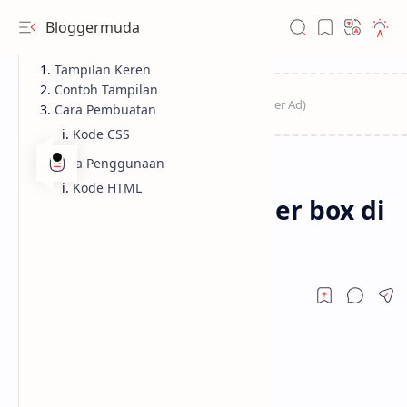
Bloggermuda
Tampilan Keren
Contoh Tampilan
Cara Pembuatan
Kode CSS
Cara Penggunaan
Blogger
Widget
Home
Kode HTML
Cara membuat spoiler box di
blogger