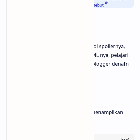
diatas kode
]]></b:skin>
atau sebelum kode tersebut
Cara Penggunaan
Kemudian untuk menampilkan tombol spoilernya,
kamu harus menggunakan kode HTML nya, pelajari
cara menampilkan tombol spoiler diblogger denafn
membaca artikel ini hingga selesai
Kode HTML
Salin kode HTML dibawah ini untuk menampilkan
tombol spoilernya okok hehehe