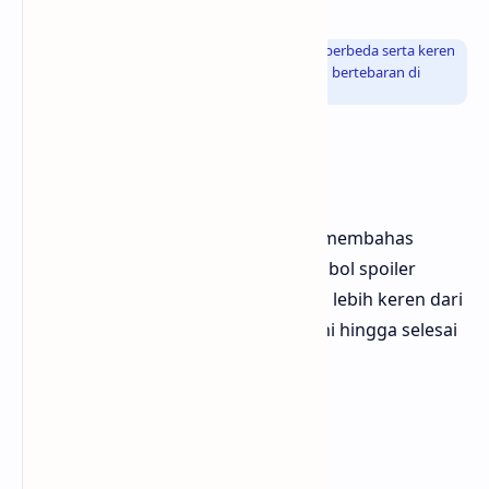
Info
: Bagaiamana sobat dengan tampilan nya berbeda serta keren
bukan dari tombol-tombol spoiler lainnya yang bertebaran di
internet
Cara Pembuatan
Okay sekarang saatnya admin akan membahas
bagaiamana carannya membuat tombol spoiler
dengan tampilan yang berbeda serta lebih keren dari
biasanya, simak dan pelajari artikel ini hingga selesai
ok
Kode CSS