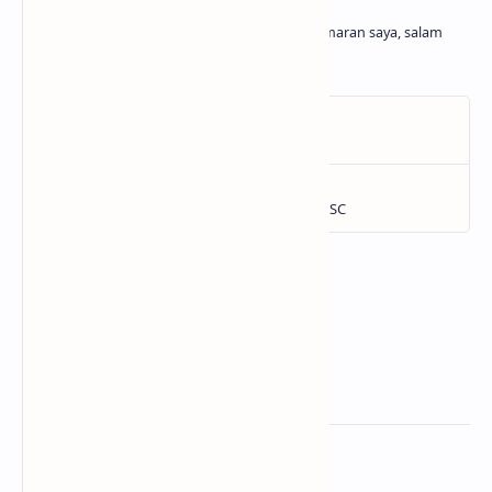
Belajar dan menghasilkan adalah kegemaran saya, salam
cuan
Related Posts