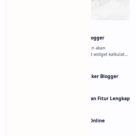
Membuat widget Kalkulator di blogger
Hello sobat Bloggermuda kali ini admin akan
menjelaskan mengenai cara membuat widget kalkulator
di blogger dengan tampilan menarik dan juga keren W…
Membuat Widget IP Quality Checker Blogger
10 Website shortlink Gratis dengan Fitur Lengkap
Cara Cek Error JavaScript Secara Online