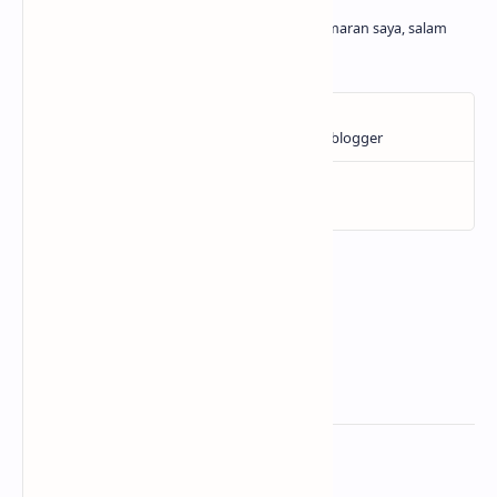
Belajar dan menghasilkan adalah kegemaran saya, salam
cuan
Related Posts