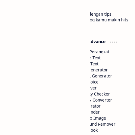
bloggermuda.com
Tutorial blogger pemula jadi lebih paham dengan tips
gampang, cerita seru, dan trik kece biar blog kamu makin hits
di situs kami Bloggermuda.com
Widget Basic
Widget Advance
Color Picker
Deteksi Perangkat
HTML Parse
Image to Text
Text to HTML
Voice to Text
Code Minifier
Artikel Generator
Link Extractor
Shortlink Generator
Hyperlink Generator
Text to Voice
Website Performance
Math Solver
Image to HTML Color
IP Quality Checker
Github to Jsdelivr
Currency Converter
Table Generator
QR Generator
Text Editor
Image Finder
Website Preview
AI Text to Image
HTML Color Detection
Background Remover
Text to Book