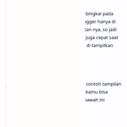
Dalam membuat serta menampilkan bingkai pada
sebuah photo ataupun gambar di blogger hanya di
perlukan kode CSS di dalam pembuatan nya, so jadi
tampilan nya akan sangat ringat dan juga cepat saat
efek bingkai pada gambar di blogger di tampilkan
Contoh Tampilan
Jika kamu penasaran bagaimana kah contoh tampilan
dari efek bingkai di blogger tersebut kamu bisa
melihatnya seperti pada tampilan di bawah ini
Periksa