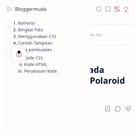
Bloggermuda
Refrensi
Bingkai Foto
Menggunakan CSS
Contoh Tampilan
Cara pembuatan
Kode CSS
Blogger
Home
Kode HTML
Membuat bingkai pada
Penjelasan kode
gambar di blogger (Polaroid
effect)