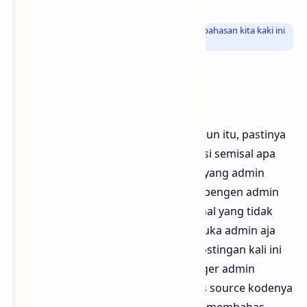
Info
: Jika kamu sudah penasaran dengan pembahasan kita kaki ini
yuk langsung aja kita bahas bersama sama
Refrensi
Dalam membuat sebuah artikel apapun itu, pastinya
admin membutuhkan sebuah refrensi semisal apa
yang sedang populer saat ini? itulah yang admin
bahas, terkadang juga apapun yang pengen admin
bahas akan admin bahas meskipun hal yang tidak
populer bagi sebagian orang, suka suka admin aja
gitu lah, oke sama hal nya dengan postingan kali ini
dalam membuat efek bingkai diblogger admin
mencomot sebuah refrensi sekaligus source kodenya