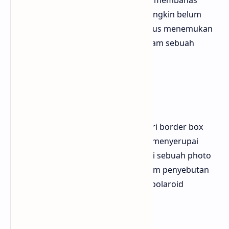
dari berbagai blog dan website yang membahas
seputar efek bingkai polaroid ini, mungkin belum
mendapatkan inspirasi sehingga harus menemukan
berbagai refrensi untuk di bahas dalam sebuah
artikel
Bingkai Foto
Bingkai foto di blogger terbentuk dari border box
yang di buat sedikit berbeda hingga menyerupai
sebuah bingkai (frame) yang meliputi sebuah photo
ataupun gambar di blogger dan dalam penyebutan
yang lain bisa di sebut sebagai gaya polaroid
Menggunakan CSS