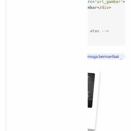
<
img
alt
=
'Judul gambar seo'
src
=
'url_gambar'
>
<
div
class
=
'rahcapt'
>
Judul Gambar
</
div
>
</
div
>
</
div
>
<!-- and kode -->
<!-- Ulangi seperti contoh di atas -->
</
div
>
Info
: Bagaimana sobat sudah mengerti kan, semoga bermanfaat
Hackers