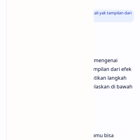
Info
: Bagaimana sobat Bloggermuda keren sekali yak tampilan dari
efek bingkainya
Cara pembuatan
Baiklah admin bakalan menjabarkan mengenai
bagaimana kah caranya membuat tampilan dari efek
bingkai rahPolaroid di blogger, perhatikan langkah
demi langkah yang bakakan admin jelaskan di bawah
ini
Kode CSS
Langkah pertama seperti biasanya kamu bisa