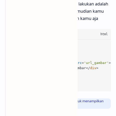
Langkah selanjutnya yang bisa kamu lakukan adalah
menyalin kode HTML di bawah ini kemudian kamu
bisa meletakkan nya sesuai keinginan kamu aja
<
div
class
=
'rahPolaroid'
>
<
div
class
=
'rahPolaroidCon'
>
<
div
class
=
'rahPolaroidImg'
>
<
img
alt
=
'Judul gambar seo'
src
=
'url_gambar'
>
<
div
class
=
'rahcapt'
>
Judul Gambar
</
div
>
</
div
>
</
div
>
</
div
>
Info
: Fungsi dari kode HTML di atas adalah untuk menampilkan
bingkai gambar tersebut