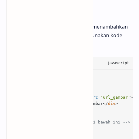
Penjelasan kode
Sedikit admin jelaskan bahwa untuk menambahkan
jumlah efek bingkai lebih dari satu gunakan kode
seperti contoh di hawah ini
<div 
class
=
'rahPolaroid'
<
div
class
=
'rahPolaroidCon'
>
<
div
class
=
'rahPolaroidImg'
>
<
img
alt
=
'Judul gambar seo'
src
=
'url_gambar'
>
<
div
class
=
'rahcapt'
>
Judul Gambar
</
div
>
</
div
>
</
div
>
<!-- Tambahkan kode seperti di bawah ini -->
<
div
class
=
'rahPolaroidCon'
>
<
div
class
=
'rahPolaroidImg'
>