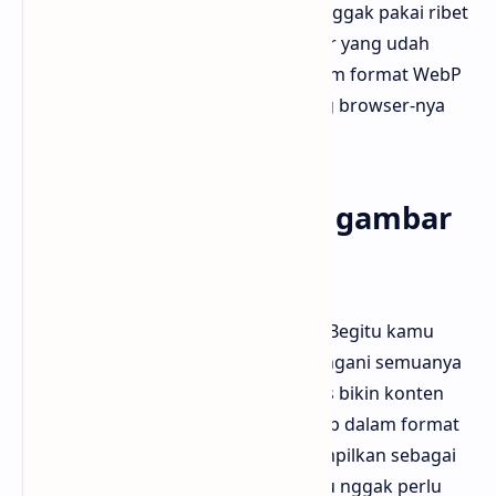
sampai menyala. Udah, segitu aja. Enggak pakai ribet
dan langsung aktif otomatis. Gambar yang udah
kamu unggah akan ditampilkan dalam format WebP
secara otomatis ke pengunjung yang browser-nya
mendukung format ini.
Perlukah mengubah gambar
satu per satu?
Tidak perlu. Itu dia enaknya fitur ini. Begitu kamu
aktifkan, sistem Blogger akan menangani semuanya
di belakang layar. Kamu tinggal fokus bikin konten
aja. Gambar yang kamu unggah tetap dalam format
aslinya di dashboard, tapi akan ditampilkan sebagai
WebP kepada pengunjung. Jadi kamu nggak perlu