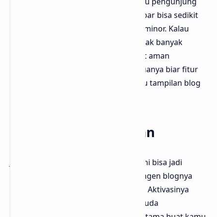
untuk browser yang sangat jadul atau pengunjung
dengan koneksi buruk, kadang gambar bisa sedikit
lebih lama muncul. Namun ini kasus minor. Kalau
kamu pakai template standar dan tidak banyak
modifikasi aneh-aneh, fitur ini sangat aman
digunakan. Blogger sudah atur semuanya biar fitur
ini jalan otomatis tanpa mengganggu tampilan blog
kamu.
Kesimpulan dan saran
Jadi, menu penyajian gambar WebP ini bisa jadi
pilihan cerdas buat blogger yang pengen blognya
makin cepat tapi tetap terlihat keren. Aktivasinya
mudah, dampaknya besar. Bloggermuda
menyarankan fitur ini diaktifkan terutama buat kamu