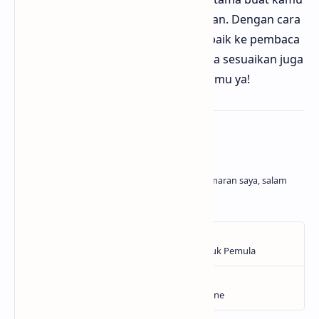
yang sering pakai gambar di postingan. Dengan cara
ini, kamu bisa kasih pengalaman terbaik ke pembaca
tanpa ribet urusan teknis. Jangan lupa sesuaikan juga
dengan kebutuhan dan tema blog kamu ya!
About the author
Belajar dan menghasilkan adalah kegemaran saya, salam
cuan