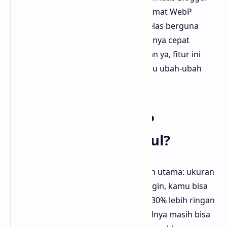
akan menyajikan gambar dengan format WebP
kepada pengunjung blog kamu. Ini jelas berguna
banget buat kamu yang pengen blognya cepat
diakses tapi tetap tampil menarik. Dan ya, fitur ini
bekerja di balik layar—kamu gak perlu ubah-ubah
gambar satu per satu.
Kenapa format WebP
dianggap lebih unggul?
Format WebP ini punya dua kelebihan utama: ukuran
file lebih kecil dan tetap tajam. Bayangin, kamu bisa
potong ukuran gambar sampai 25%-30% lebih ringan
dari JPG atau PNG, tapi kualitas visualnya masih bisa