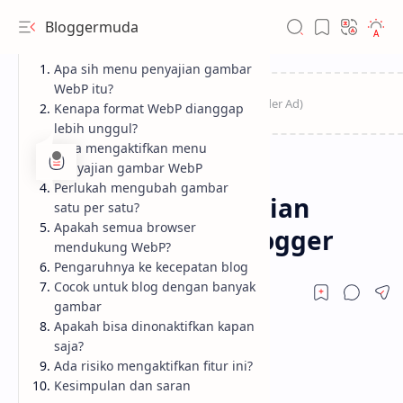
Bloggermuda
Apa sih menu penyajian gambar
WebP itu?
Kenapa format WebP dianggap
lebih unggul?
Cara mengaktifkan menu
penyajian gambar WebP
Blogger
Info
Home
Perlukah mengubah gambar
Fungsi Menu Penyajian
satu per satu?
Apakah semua browser
Gambar WebP di Blogger
mendukung WebP?
Pengaruhnya ke kecepatan blog
Cocok untuk blog dengan banyak
gambar
Apakah bisa dinonaktifkan kapan
saja?
Ada risiko mengaktifkan fitur ini?
Kesimpulan dan saran