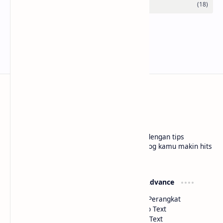
bloggermuda.com
Tutorial blogger pemula jadi lebih paham dengan tips
gampang, cerita seru, dan trik kece biar blog kamu makin hits
di situs kami Bloggermuda.com
Widget Basic
Widget Advance
Color Picker
Deteksi Perangkat
HTML Parse
Image to Text
Text to HTML
Voice to Text