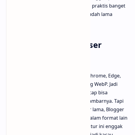
utak-atik file gambar lagi. Simpel dan praktis banget
buat blogger pemula maupun yang udah lama
ngeblog.
Apakah semua browser
mendukung WebP?
Mayoritas browser modern seperti Chrome, Edge,
Opera, dan Firefox sudah mendukung WebP. Jadi
mayoritas pengunjung blog kamu tetap bisa
menikmati kecepatan dan kualitas gambarnya. Tapi
kalau ada pengunjung pakai browser lama, Blogger
akan otomatis menyajikan gambar dalam format lain
yang kompatibel. Jadi aman banget fitur ini enggak
bikin blog kamu error atau tampilan jadi kacau.