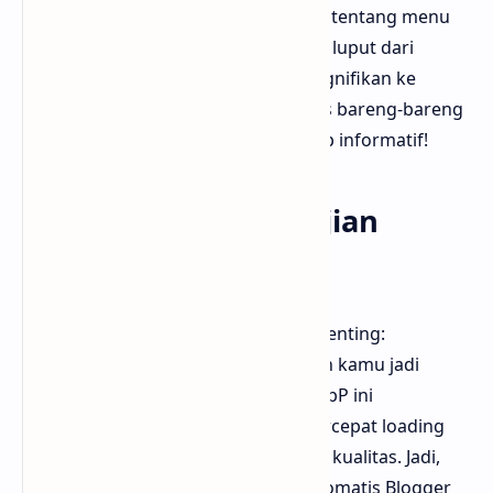
bloggermuda akan ngebahas tuntas tentang menu
penyajian gambar WebP yang sering luput dari
perhatian, padahal efeknya cukup signifikan ke
kecepatan blog kamu. Yuk kita bahas bareng-bareng
dengan gaya bahasa santai tapi tetap informatif!
Apa sih menu penyajian
gambar WebP itu?
Menu ini fungsinya sederhana tapi penting:
mengubah semua gambar postingan kamu jadi
format WebP ketika blog dibuka. WebP ini
dikembangkan Google buat mempercepat loading
gambar tanpa harus mengorbankan kualitas. Jadi,
ketika menu ini diaktifkan, secara otomatis Blogger