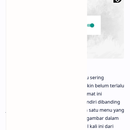
Hello sobat Bloggermuda kalau kamu sering
mengunggah gambar ke blog, mungkin belum terlalu
akrab dengan format WebP. Nah, format ini
sebenarnya punya keunggulan tersendiri dibanding
JPG atau PNG. Di Blogger sendiri, ada satu menu yang
bisa kamu aktifkan buat menyajikan gambar dalam
bentuk WebP secara otomatis. Artikel kali ini dari