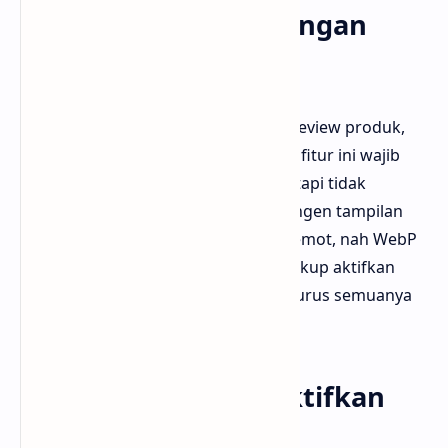
Cocok untuk blog dengan
banyak gambar
Buat kamu yang suka nulis tutorial, review produk,
atau postingan yang penuh ilustrasi, fitur ini wajib
banget dicoba. Gambar tetap jernih tapi tidak
membebani loading. Kadang kita pengen tampilan
blog tetap bagus tapi enggak bikin lemot, nah WebP
ini jadi solusinya. Sekali lagi, kamu cukup aktifkan
menunya dan biarkan Blogger yang urus semuanya
di belakang layar.
Apakah bisa dinonaktifkan
kapan saja?