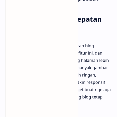
Pengaruhnya ke kecepatan
blog
Bloggermuda pernah ngetes kecepatan blog
sebelum dan sesudah mengaktifkan fitur ini, dan
hasilnya cukup kerasa. Waktu loading halaman lebih
cepat, terutama buat halaman yang banyak gambar.
Kalau kamu pakai template yang udah ringan,
ditambah fitur ini, blog kamu bisa makin responsif
dan enak diakses. Ini bisa bantu banget buat ngejaga
bounce rate tetap rendah dan ranking blog tetap
stabil di Google.