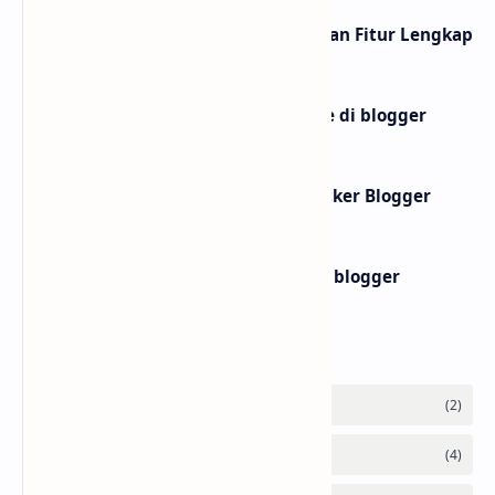
10 Website shortlink Gratis dengan Fitur Lengkap
Membuat widget ai text to image di blogger
Membuat Widget IP Quality Checker Blogger
Membuat widget teks ke buku di blogger
Labels