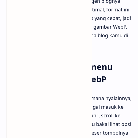
dipertahankan. Buat kamu yang pengen blognya
ringan, apalagi biar SEO-nya lebih optimal, format ini
cocok banget. Google juga suka situs yang cepat, jadi
kalau kamu aktifkan menu penyajian gambar WebP,
bisa membantu banget buat performa blog kamu di
mesin pencari.
Cara mengaktifkan menu
penyajian gambar WebP
Nah, buat kamu yang belum tahu di mana nyalainnya,
caranya gampang banget. Kamu tinggal masuk ke
dashboard Blogger, klik menu "Setelan", scroll ke
bagian "Feed situs", dan di sana kamu bakal lihat opsi
"Penyajian gambar WebP". Tinggal geser tombolnya