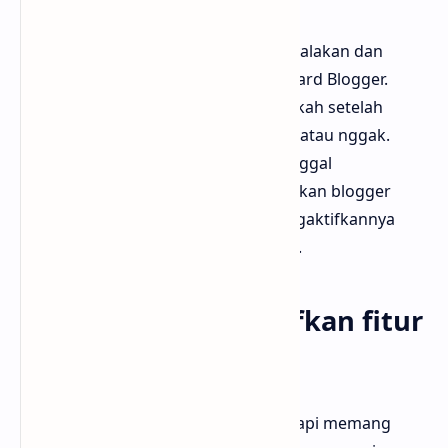
Ya, fitur ini fleksibel. Kamu bisa menyalakan dan
mematikan kapan pun lewat dashboard Blogger.
Misalnya kamu pengen cek dulu apakah setelah
diaktifkan ada efek ke tampilan blog atau nggak.
Kalau kamu merasa nggak cocok, tinggal
nonaktifkan. Tapi sejauh ini, kebanyakan blogger
yang udah nyobain justru tetap mengaktifkannya
karena memang terbukti membantu.
Ada risiko mengaktifkan fitur
ini?
Sebenarnya tidak ada risiko serius. Tapi memang