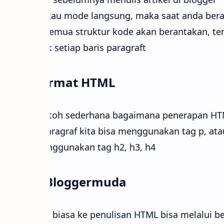
ompose atau mode langsung, maka saat anda beral
de HTML semua struktur kode akan berantakan, te
g br untuk setiap baris paragraft
unaan format HTML
asuk ke contoh sederhana bagaimana penerapan HTM
isal untuk paragraf kita bisa menggunakan tag p, a
unakan menggunakan tag h2, h3, h4
widget Bloggermuda
mbuat teks biasa ke penulisan HTML bisa melalui b