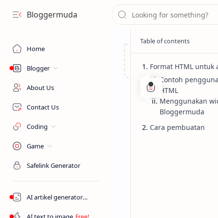
Bloggermuda
Home
Format HTML untuk a
Blogger
Contoh pengguna
About Us
HTML
Menggunakan wi
Contact Us
Bloggermuda
Coding
Cara pembuatan
Game
Tutorial
Home
Safelink Generator
Cara men
secara In
AI artikel generator
AI text to image