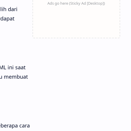
ih dari
rdapat
L ini saat
tau membuat
eberapa cara