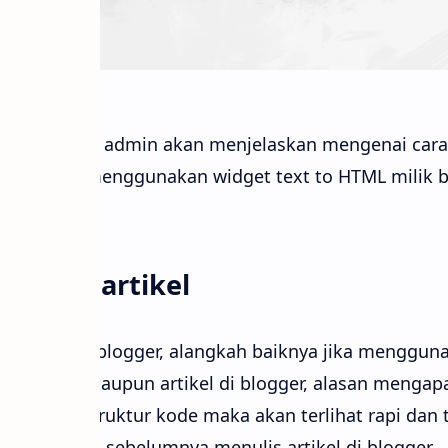
uda kali ini admin akan menjelaskan mengenai cara 
rmat HTML menggunakan widget text to HTML milik
untuk artikel
 artikel di blogger, alangkah baiknya jika menggun
n teks ataupun artikel di blogger, alasan mengapa
 lihat dari struktur kode maka akan terlihat rapi dan 
ih, Jika anda sebelumnya menulis artikel di blogger