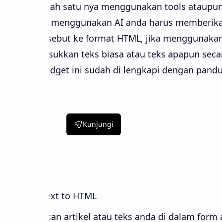
t AI atau salah satu nya menggunakan tools ataupun
ermuda, jika menggunakan AI anda harus memberika
bah teks tersebut ke format HTML, jika menggunakan
kup memasukkan teks biasa atau teks apapun seca
otomatis, widget ini sudah di lengkapi dengan pand
Kunjungi
tan
gi widget text to HTML
hkan tempelkan artikel atau teks anda di dalam form 