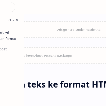
rtikel
an format
dget
gubah teks ke format H
stan