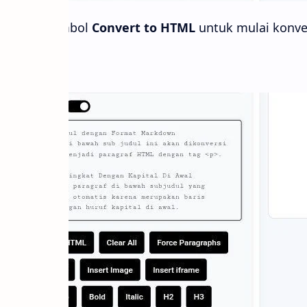
kan klik tombol
Convert to HTML
untuk mulai konver
is