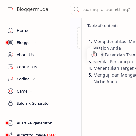
Bloggermuda
Home
Mengidentifikasi Mi
Blogger
Passion Anda
About Us
Riset Pasar dan Tren
Menilai Persaingan
Contact Us
Menentukan Target 
Menguji dan Mengad
Coding
Niche Anda
Game
Blogger
Tips B
Home
Safelink Generator
Tips Men
Membuat 
AI artikel generator
AI text to image