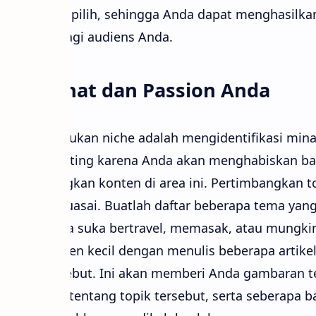
che yang dipilih, sehingga Anda dapat menghasilka
rmanfaat bagi audiens Anda.
kasi Minat dan Passion Anda
am menentukan niche adalah mengidentifikasi mina
ni sangat penting karena Anda akan menghabiskan b
engembangkan konten di area ini. Pertimbangkan to
kai dan kuasai. Buatlah daftar beberapa tema ya
pakah Anda suka bertravel, memasak, atau mungkin
lah eksperimen kecil dengan menulis beberapa artike
-tema tersebut. Ini akan memberi Anda gambaran t
a menulis tentang topik tersebut, serta seberapa b