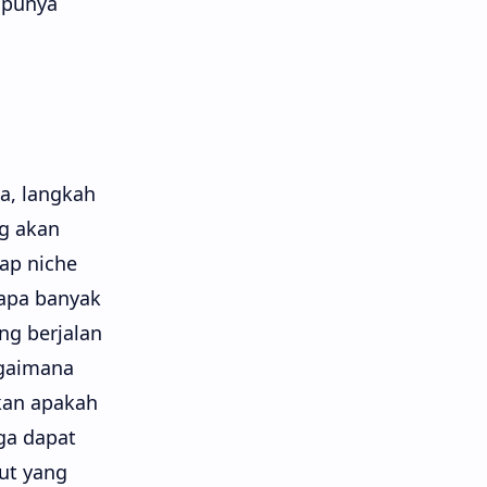
 punya
a, langkah
ng akan
ap niche
rapa banyak
ang berjalan
agaimana
kan apakah
ga dapat
ut yang