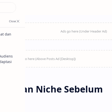
nat dan
Audiens
aptasi
logger
entukan Niche Sebelum
Blog