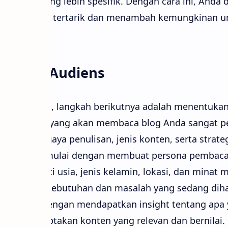
b-niche yang lebih spesifik. Dengan cara ini, Anda 
 yang lebih tertarik dan menambah kemungkinan u
Target Audiens
 persaingan, langkah berikutnya adalah menentukan
ami siapa yang akan membaca blog Anda sangat pe
engaruhi gaya penulisan, jenis konten, serta strat
Anda bisa mulai dengan membuat persona pembaca 
afi seperti usia, jenis kelamin, lokasi, dan minat m
si mengenai kebutuhan dan masalah yang sedang dih
argetkan. Dengan mendapatkan insight tentang apa y
apat menciptakan konten yang relevan dan bernilai.