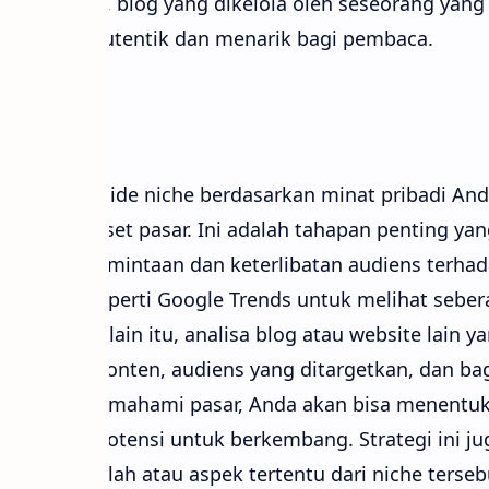
akan. Ingat, blog yang dikelola oleh seseorang yang
jauh lebih autentik dan menarik bagi pembaca.
an Tren
i beberapa ide niche berdasarkan minat pribadi And
elakukan riset pasar. Ini adalah tahapan penting ya
hami permintaan dan keterlibatan audiens terhad
akan alat seperti Google Trends untuk melihat sebe
ersebut. Selain itu, analisa blog atau website lain y
ma. Amati konten, audiens yang ditargetkan, dan b
. Dengan memahami pasar, Anda akan bisa menentu
h memiliki potensi untuk berkembang. Strategi ini ju
ukan celah atau aspek tertentu dari niche terseb