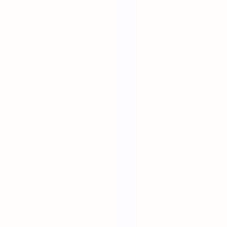
mendalam tentang ni
yang menarik dan be
Mengidentifi
Langkah pertama dal
passion Anda. Hal i
untuk menulis dan m
yang memang Anda su
Anda bersemangat. A
Setelah itu, lakukan
pendek tentang tema
seberapa nyaman And