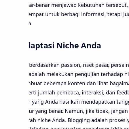
da pilih benar-benar menjawab kebutuhan tersebut,
a menjadi tempat untuk berbagi informasi, tetapi ju
agi pembaca.
 Mengadaptasi Niche Anda
kan niche berdasarkan passion, riset pasar, persai
kah terakhir adalah melakukan pengujian terhadap n
h dengan membuat beberapa konten dan lihat bagaim
statistik seperti jumlah pembaca, interaksi, dan fee
ernyata konten yang Anda hasilkan mendapatkan tan
 berada di jalur yang benar. Namun, jika tidak, janga
engubah arah niche Anda. Blogging adalah proses 