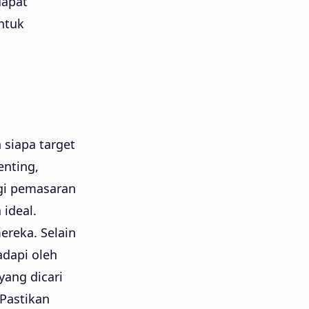
dapat
ntuk
 siapa target
nting,
egi pemasaran
ideal.
ereka. Selain
adapi oleh
ang dicari
 Pastikan