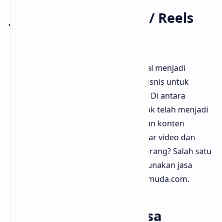
Jasa Facebook Video / Reels
views
Dalam era digital saat ini, media sosial menjadi
platform penting bagi individu dan bisnis untuk
menjangkau audiens yang lebih luas. Di antara
berbagai platform yang ada, Facebook telah menjadi
pilihan utama untuk berbagi video dan konten
menarik. Namun, bagaimana cara agar video dan
reels Anda dilihat oleh lebih banyak orang? Salah satu
solusi terbaik adalah dengan menggunakan jasa
peningkatan view video dari Bloggermuda.com.
Mengapa Memilih Jasa