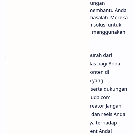
Dukungan Pelanggan: Tim dukungan
Bloggermuda.com selalu siap membantu Anda
jika terdapat pertanyaan atau masalah. Mereka
responsif dan siap memberikan solusi untuk
memastikan pengalaman Anda menggunakan
layanan ini memuaskan.
Jasa Facebook video/reels views termurah dari
Bloggermuda.com adalah solusi cerdas bagi Anda
yang ingin meningkatkan visibilitas konten di
platform media sosial. Dengan harga yang
terjangkau, kualitas views yang baik, serta dukungan
pelanggan yang responsif, Bloggermuda.com
menjadi pilihan utama bagi banyak kreator. Jangan
tunggu lagi! Segera tingkatkan video dan reels Anda
dan saksikan bagaimana pengaruhnya terhadap
pertumbuhan audiens dan engagement Anda!