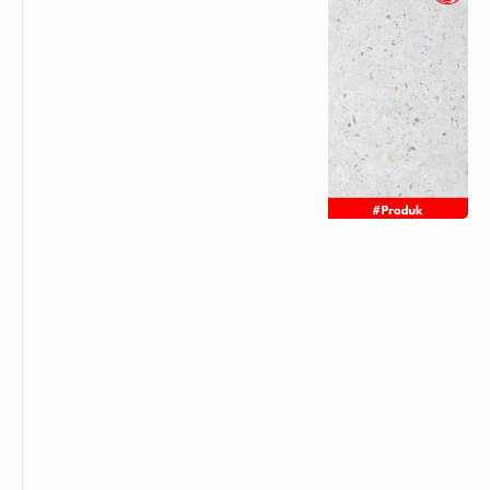
IDR 5.000 per-1k views
Fb Video/Reels URL
: