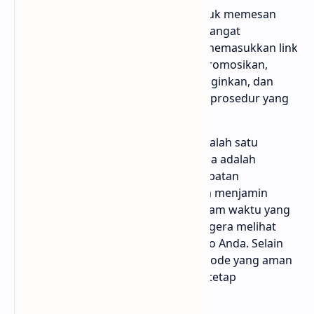
Mudah Digunakan: Proses untuk memesan
layanan di Bloggermuda.com sangat
sederhana. Anda hanya perlu memasukkan link
video atau reels yang ingin dipromosikan,
memilih jumlah views yang diinginkan, dan
menunggu hasilnya. Tidak ada prosedur yang
rumit!
Pengiriman Cepat dan Aman: Salah satu
kekhawatiran banyak pengguna adalah
mengenai keamanan dan kecepatan
pengiriman. Bloggermuda.com menjamin
bahwa views akan diterima dalam waktu yang
singkat, sehingga Anda bisa segera melihat
perbedaan dalam statistik video Anda. Selain
itu, mereka menggunakan metode yang aman
untuk memastikan akun Anda tetap
terlindungi.