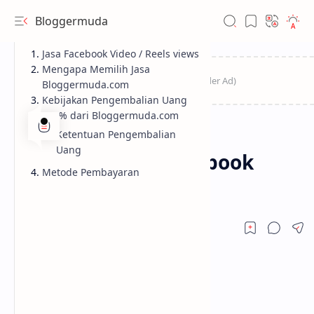
Bloggermuda
Jasa Facebook Video / Reels views
Mengapa Memilih Jasa
Bloggermuda.com
Kebijakan Pengembalian Uang
100% dari Bloggermuda.com
Ketentuan Pengembalian
Produk
Home
Uang
(Terjamin) Jasa facebook
Metode Pembayaran
video / reels views