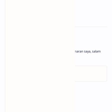
About the author
Belajar dan menghasilkan adalah kegemaran saya, salam
cuan