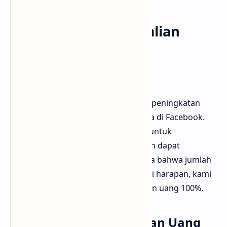
Kebijakan Pengembalian
Uang 100% dari
Bloggermuda.com
Kami memahami betapa pentingnya peningkatan
Video / Reels Views untuk bisnis Anda di Facebook.
Oleh karena itu, kami berkomitmen untuk
memberikan layanan yang efektif dan dapat
diandalkan. Namun, jika Anda merasa bahwa jumlah
Views Anda tidak kunjung naik sesuai harapan, kami
menawarkan kebijakan pengembalian uang 100%.
Ketentuan Pengembalian Uang