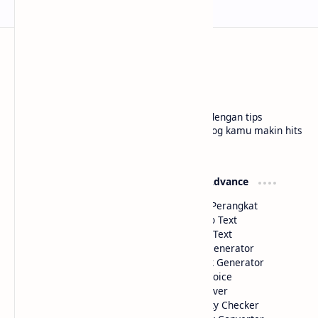
bloggermuda.com
Tutorial blogger pemula jadi lebih paham dengan tips
gampang, cerita seru, dan trik kece biar blog kamu makin hits
di situs kami Bloggermuda.com
Widget Basic
Widget Advance
Color Picker
Deteksi Perangkat
HTML Parse
Image to Text
Text to HTML
Voice to Text
Code Minifier
Artikel Generator
Link Extractor
Shortlink Generator
Hyperlink Generator
Text to Voice
Website Performance
Math Solver
Image to HTML Color
IP Quality Checker