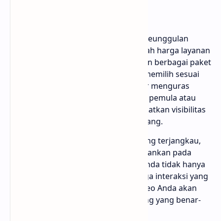
Bloggermuda.com
Harga Terjangkau: Salah satu keunggulan
utama Bloggermuda.com adalah harga layanan
yang sangat kompetitif. Dengan berbagai paket
yang ditawarkan, Anda dapat memilih sesuai
anggaran tanpa perlu khawatir menguras
kantong. Ini sangat cocok bagi pemula atau
bisnis kecil yang ingin meningkatkan visibilitas
tanpa mengeluarkan banyak uang.
Kualitas Views: Selain harga yang terjangkau,
Bloggermuda.com juga menekankan pada
kualitas views. Hal ini berarti Anda tidak hanya
mendapatkan angka, tetapi juga interaksi yang
lebih baik dengan audiens. Video Anda akan
lebih mungkin dilihat oleh orang yang benar-
benar tertarget.