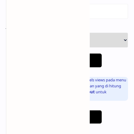
Jumlah Views
:
Checkout
Info
: Silahkan pilih jumlah Facebook Video / Reels views pada menu
di atas untuk memeriksa total harga pembayaran yang di hitung
secara otomatis, kemudian klik tombol
Checkout
untuk
menyelesaikan pembayaran
Testimoni