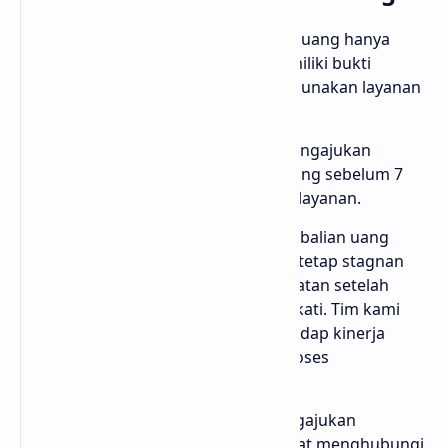
Bukti Transaksi: Pengembalian uang hanya
dapat dilakukan jika Anda memiliki bukti
transaksi yang sah saat menggunakan layanan
kami.
Periode Waktu: Anda harus mengajukan
permohonan pengembalian uang sebelum 7
hari setelah proses pembelian layanan.
Syarat dan Ketentuan: Pengembalian uang
hanya berlaku jika Views Anda tetap stagnan
atau tidak mengalami peningkatan setelah
batas waktu yang telah disepakati. Tim kami
akan melakukan evaluasi terhadap kinerja
layanan kami sebelum memproses
pengembalian uang.
Proses Pengajuan: Untuk mengajukan
pengembalian uang, Anda dapat menghubungi