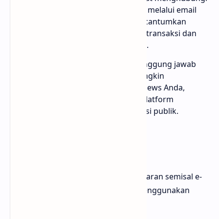
tim dukungan pelanggan kami melalui email
atau chat resmi kami dan mencantumkan
rincian terkait, termasuk bukti transaksi dan
informasi akun Facebook Anda.
Pihak Ketiga: Kami tidak bertanggung jawab
atas faktor eksternal yang mungkin
mempengaruhi peningkatan Views Anda,
seperti perubahan algoritma platform
Facebook atau kebijakan diskusi publik.
Metode Pembayaran
Kami menerima semua jenis pembayaran semisal e-
wallet, tranfer bank, pembayaran menggunakan
crypto dan lain sebagainya